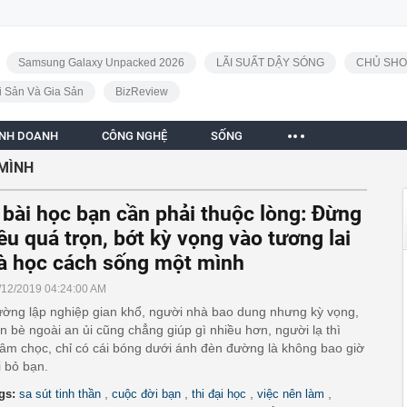
Samsung Galaxy Unpacked 2026
LÃI SUẤT DẬY SÓNG
CHỦ SHO
i Sản Và Gia Sản
BizReview
INH DOANH
CÔNG NGHỆ
SỐNG
MÌNH
 bài học bạn cần phải thuộc lòng: Đừng
êu quá trọn, bớt kỳ vọng vào tương lai
à học cách sống một mình
/12/2019 04:24:00 AM
ờng lập nghiệp gian khổ, người nhà bao dung nhưng kỳ vọng,
n bè ngoài an ủi cũng chẳng giúp gì nhiều hơn, người lạ thì
âm chọc, chỉ có cái bóng dưới ánh đèn đường là không bao giờ
i bỏ bạn.
,
,
,
,
gs:
sa sút tinh thần
cuộc đời bạn
thi đại học
việc nên làm