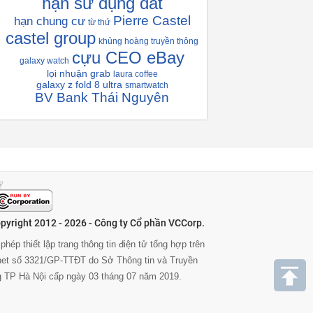
hạn sử dụng đất
Pierre Castel
hạn chung cư
từ thứ
castel group
khủng hoàng truyền thông
cựu CEO eBay
galaxy watch
lọi nhuận grab
laura coffee
galaxy z fold 8 ultra
smartwatch
BV Bank Thái Nguyên
pyright 2012 - 2026 - Công ty Cổ phần VCCorp.
phép thiết lập trang thông tin điện tử tổng hợp trên
rnet số 3321/GP-TTĐT do Sở Thông tin và Truyền
g TP Hà Nội cấp ngày 03 tháng 07 năm 2019.