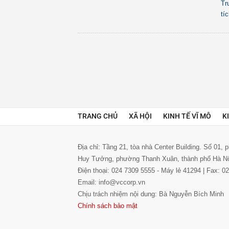
Tr
tí
TRANG CHỦ
XÃ HỘI
KINH TẾ VĨ MÔ
K
Địa chỉ: Tầng 21, tòa nhà Center Building. Số 01,
Huy Tưởng, phường Thanh Xuân, thành phố Hà N
Điện thoại: 024 7309 5555 - Máy lẻ 41294 | Fax: 
Email: info@vccorp.vn
Chịu trách nhiệm nội dung: Bà Nguyễn Bích Minh
Chính sách bảo mật