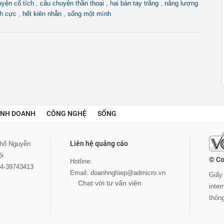
,
,
,
uyện cổ tích
câu chuyện thần thoại
hai bàn tay trắng
năng lượng
,
,
ch cực
hết kiên nhẫn
sống một mình
INH DOANH
CÔNG NGHỆ
SỐNG
Liên hệ quảng cáo
 phố Nguyễn
ội
© Co
Hotline:
024-39743413
Email:
doanhnghiep@admicro.vn
Giấy 
Chat với tư vấn viên
inte
thôn