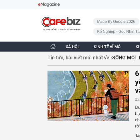
Bỏ qua điều hướng
CafeBiz - Trang chủ
Made By Google 2026
Kế Nghiệp - Góc Nhìn Tà
XÃ HỘI
KINH TẾ VĨ MÔ
K
Tin tức, bài viết mới nhất về :
SỐNG MỘT 
6
y
v
23
Đư
bạ
ch
rờ
Ta