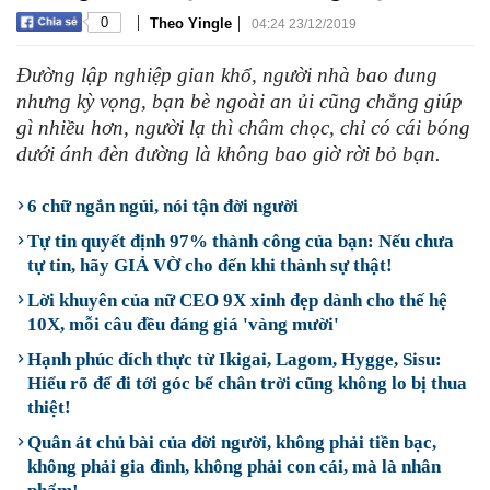
|
|
0
Theo Yingle
04:24 23/12/2019
Đường lập nghiệp gian khổ, người nhà bao dung
nhưng kỳ vọng, bạn bè ngoài an ủi cũng chẳng giúp
gì nhiều hơn, người lạ thì châm chọc, chỉ có cái bóng
dưới ánh đèn đường là không bao giờ rời bỏ bạn.
6 chữ ngắn ngủi, nói tận đời người
Tự tin quyết định 97% thành công của bạn: Nếu chưa
tự tin, hãy GIẢ VỜ cho đến khi thành sự thật!
Lời khuyên của nữ CEO 9X xinh đẹp dành cho thế hệ
10X, mỗi câu đều đáng giá 'vàng mười'
Hạnh phúc đích thực từ Ikigai, Lagom, Hygge, Sisu:
Hiểu rõ để đi tới góc bể chân trời cũng không lo bị thua
thiệt!
Quân át chủ bài của đời người, không phải tiền bạc,
không phải gia đình, không phải con cái, mà là nhân