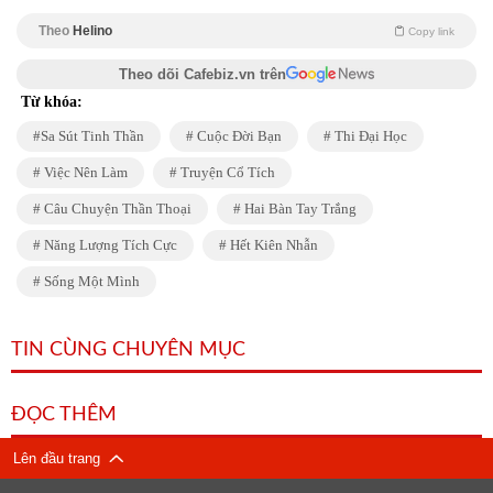
Theo
Helino
Copy link
Theo dõi Cafebiz.vn trên
Từ khóa:
Sa Sút Tinh Thần
Cuộc Đời Bạn
Thi Đại Học
Việc Nên Làm
Truyện Cổ Tích
Câu Chuyện Thần Thoại
Hai Bàn Tay Trắng
Năng Lượng Tích Cực
Hết Kiên Nhẫn
Sống Một Mình
TIN CÙNG CHUYÊN MỤC
ĐỌC THÊM
Lên đầu trang