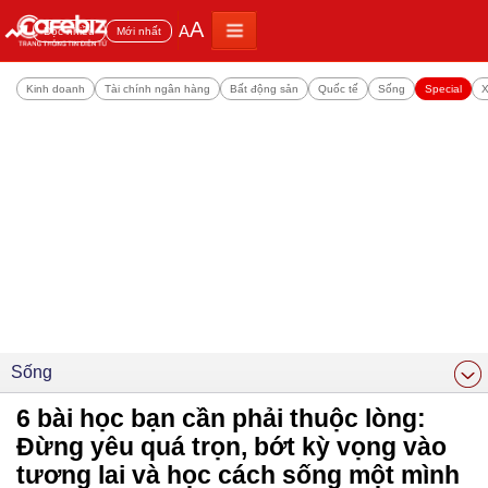
A
A
Đọc nhiều
Mới nhất
Kinh doanh
Tài chính ngân hàng
Bất động sản
Quốc tế
Sống
Special
X
Sống
6 bài học bạn cần phải thuộc lòng:
Đừng yêu quá trọn, bớt kỳ vọng vào
tương lai và học cách sống một mình