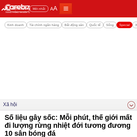
A
A
Đọc nhiều
Mới nhất
Kinh doanh
Tài chính ngân hàng
Bất động sản
Quốc tế
Sống
Special
X
Xã hội
Số liệu gây sốc: Mỗi phút, thế giới mất
đi lượng rừng nhiệt đới tương đương
10 sân bóng đá