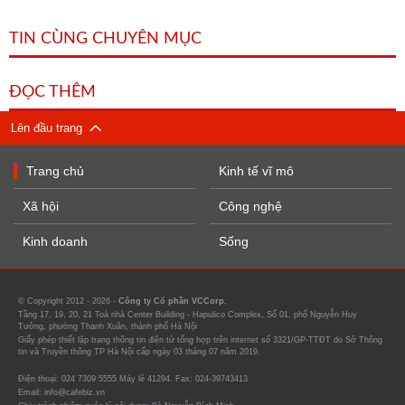
TIN CÙNG CHUYÊN MỤC
ĐỌC THÊM
Lên đầu trang
Trang chủ
Kinh tế vĩ mô
Xã hội
Công nghệ
Kinh doanh
Sống
© Copyright 2012 - 2026 -
Công ty Cổ phần VCCorp.
Tầng 17, 19, 20, 21 Toà nhà Center Building - Hapulico Complex, Số 01, phố Nguyễn Huy
Tưởng, phường Thanh Xuân, thành phố Hà Nội
Giấy phép thiết lập trang thông tin điện tử tổng hợp trên internet số 3321/GP-TTĐT do Sở Thông
tin và Truyền thông TP Hà Nội cấp ngày 03 tháng 07 năm 2019.
Điện thoại: 024 7309 5555 Máy lẻ 41294. Fax: 024-39743413
Email: info@cafebiz.vn