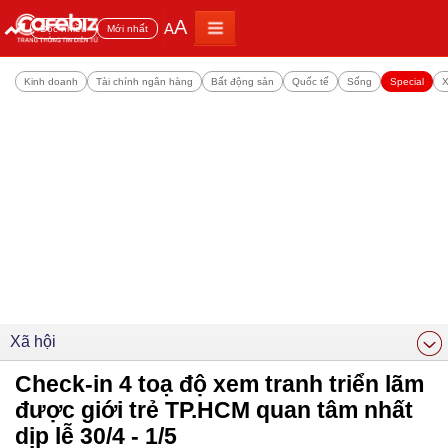
A
A
Đọc nhiều
Mới nhất
Kinh doanh
Tài chính ngân hàng
Bất động sản
Quốc tế
Sống
Special
X
Xã hội
Check-in 4 toạ độ xem tranh triển lãm
được giới trẻ TP.HCM quan tâm nhất
dịp lễ 30/4 - 1/5