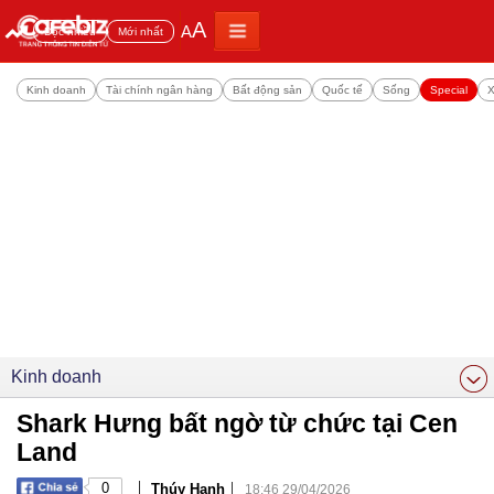
A
A
Đọc nhiều
Mới nhất
Kinh doanh
Tài chính ngân hàng
Bất động sản
Quốc tế
Sống
Special
X
Kinh doanh
Shark Hưng bất ngờ từ chức tại Cen
Land
|
|
0
Thúy Hạnh
18:46 29/04/2026