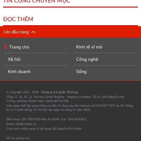
TIN CÙNG CHUYÊN MỤC
ĐỌC THÊM
Lên đầu trang
Trang chủ
Kinh tế vĩ mô
Xã hội
Công nghệ
Kinh doanh
Sống
© Copyright 2012 - 2026 -
Công ty Cổ phần VCCorp.
Tầng 17, 19, 20, 21 Toà nhà Center Building - Hapulico Complex, Số 01, phố Nguyễn Huy
Tưởng, phường Thanh Xuân, thành phố Hà Nội
Giấy phép thiết lập trang thông tin điện tử tổng hợp trên internet số 3321/GP-TTĐT do Sở Thông
tin và Truyền thông TP Hà Nội cấp ngày 03 tháng 07 năm 2019.
Điện thoại: 024 7309 5555 Máy lẻ 41294. Fax: 024-39743413
Email: info@cafebiz.vn
Chịu trách nhiệm quản lý nội dung: Bà Nguyễn Bích Minh
Hỗ trợ quảng cáo: