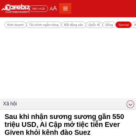
A
A
Đọc nhiều
Mới nhất
Kinh doanh
Tài chính ngân hàng
Bất động sản
Quốc tế
Sống
Special
X
Xã hội
Sau khi nhận sương sương gần 550
triệu USD, Ai Cập mở tiệc tiễn Ever
Given khỏi kênh đào Suez