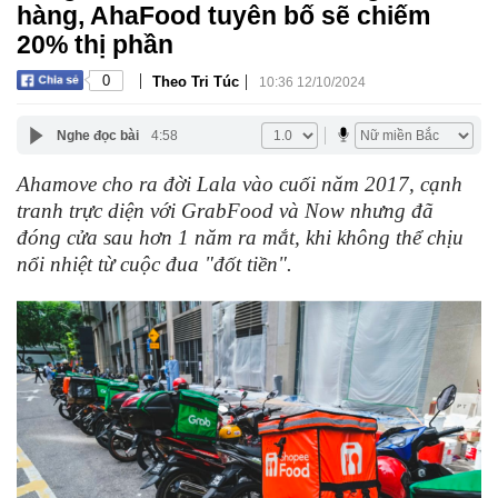
hàng, AhaFood tuyên bố sẽ chiếm
20% thị phần
|
|
0
Theo Tri Túc
10:36 12/10/2024
Nghe đọc bài
4:58
Ahamove cho ra đời Lala vào cuối năm 2017, cạnh
tranh trực diện với GrabFood và Now nhưng đã
đóng cửa sau hơn 1 năm ra mắt, khi không thể chịu
nổi nhiệt từ cuộc đua "đốt tiền".