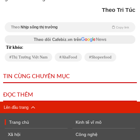
Theo Tri Túc
Theo
Nhịp sống thị trường
Copy link
Theo dõi Cafebiz.vn trên
Từ khóa:
Thị Trường Việt Nam
AhaFood
Shopeefood
TIN CÙNG CHUYÊN MỤC
ĐỌC THÊM
Lên đầu trang
Trang chủ
Kinh tế vĩ mô
Xã hội
Công nghệ