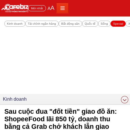
A
A
Đọc nhiều
Mới nhất
Kinh doanh
Tài chính ngân hàng
Bất động sản
Quốc tế
Sống
Special
X
Kinh doanh
Sau cuộc đua "đốt tiền" giao đồ ăn:
ShopeeFood lãi 850 tỷ, doanh thu
bằng cả Grab chở khách lẫn giao