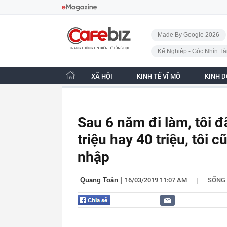
Bỏ qua điều hướng
CafeBiz - Trang chủ
Made By Google 2026
Kế Nghiệp - Góc Nhìn Tà
XÃ HỘI
KINH TẾ VĨ MÔ
KINH 
Sau 6 năm đi làm, tôi đ
triệu hay 40 triệu, tôi 
nhập
|
Quang Toản
|
16/03/2019 11:07 AM
SỐNG