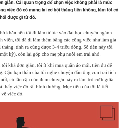
đơn giản: Cái quan trọng để chọn việc không phải là mức
g việc đó có mang lại cơ hội thăng tiến không, làm tốt có
hỏi được gì từ đó.
khó khăn nên tôi đi làm từ lúc vào đại học chuyên ngành
nh viên, tôi đã đi làm thêm bằng các công việc như làm gia
 tháng, tính ra cũng được 3-4 triệu đồng. Số tiền này tôi
/một kỳ), còn lại góp cho mẹ phụ nuôi em trai nhỏ.
 tôi khá đơn giản, tôi ít khi mua quần áo mới, tiền dư để
g. Cậu bạn thân của tôi nghe chuyện đàn ông con trai tích
suốt, có lần cậu còn đem chuyện này ra làm trò cười giữa
i thấy việc đó rất bình thường. Mục tiêu của tôi là tiết
 về việc đó.