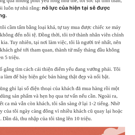
ng qua những phút yếu lòng như thế, tôi sốc lại tinh thần,
nỗ lực của hiện tại sẽ được
ôi luôn tự nhủ rằng:
ng.
 tôi cầm tấm bằng loại khá, tự tay mua được chiếc xe máy
 không đến nỗi tệ. Đồng thời, tôi trở thành nhân viên chính
 kia. Tuy nhiên, tại nơi làm việc, tôi là người trẻ nhất, nên
t khách ghé tới tham quan, thành tử mấy tháng đầu không
ẹn 5 triệu.
ố gắng tìm cách cải thiện điểm yếu đang vướng phải. Tôi
a làm để bày biện góc bán hàng thật đẹp và nổi bật.
ũng ghi lại số điện thoại của khách đã mua hàng rồi một
 dùng sản phẩm và hẹn họ qua tư vấn nếu cần. Ngoài ra,
 ca mà vẫn còn khách, tôi sẵn sàng ở lại 1-2 tiếng. Nhờ
ầy của tôi ngày càng đông vì nhiều khách cũ quay lại hoặc
i. Dần dà, thu nhập của tôi tăng lên 10 triệu.