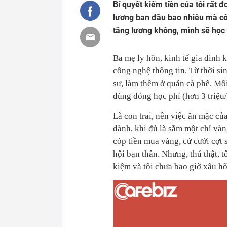
Bí quyết kiếm tiền của tôi rất 
lương ban đầu bao nhiêu mà côn
tăng lương không, mình sẽ học 
Ba mẹ ly hôn, kinh tế gia đình 
công nghệ thông tin. Từ thời si
sư, làm thêm ở quán cà phê. Mỗi
dùng đóng học phí (hơn 3 triệu
Là con trai, nên việc ăn mặc của
dành, khi đủ là sắm một chỉ vàn
cóp tiền mua vàng, cứ cười cợt 
hội bạn thân. Nhưng, thú thật, tô
kiệm và tôi chưa bao giờ xấu hổ