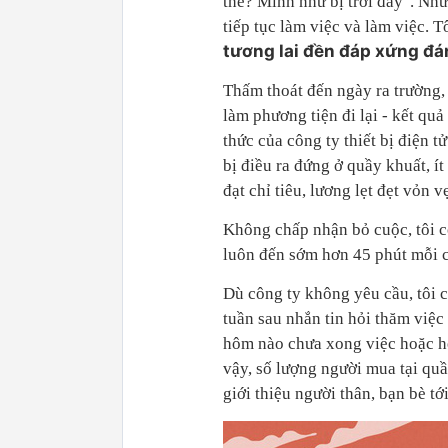
thế? Mình như bị trời đày". Như
tiếp tục làm việc và làm việc. T
tương lai đền đáp xứng đá
Thấm thoát đến ngày ra trường,
làm phương tiện đi lại - kết quả
thức của công ty thiết bị điện tử
bị điều ra đứng ở quầy khuất, í
đạt chỉ tiêu, lương lẹt đẹt vỏn v
Không chấp nhận bỏ cuộc, tôi c
luôn đến sớm hơn 45 phút mỗi c
Dù công ty không yêu cầu, tôi c
tuần sau nhắn tin hỏi thăm việc
hôm nào chưa xong việc hoặc hết
vậy, số lượng người mua tại qu
giới thiệu người thân, bạn bè tớ