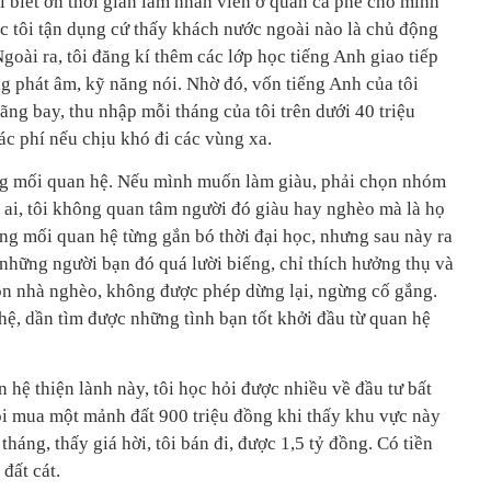
ôi biết ơn thời gian làm nhân viên ở quán cà phê cho mình
ệc tôi tận dụng cứ thấy khách nước ngoài nào là chủ động
goài ra, tôi đăng kí thêm các lớp học tiếng Anh giao tiếp
g phát âm, kỹ năng nói. Nhờ đó, vốn tiếng Anh của tôi
ng bay, thu nhập mỗi tháng của tôi trên dưới 40 triệu
ác phí nếu chịu khó đi các vùng xa.
rọng mối quan hệ. Nếu mình muốn làm giàu, phải chọn nhóm
 ai, tôi không quan tâm người đó giàu hay nghèo mà là họ
ững mối quan hệ từng gắn bó thời đại học, nhưng sau này ra
i những người bạn đó quá lười biếng, chỉ thích hưởng thụ và
con nhà nghèo, không được phép dừng lại, ngừng cố gắng.
hệ, dần tìm được những tình bạn tốt khởi đầu từ quan hệ
hệ thiện lành này, tôi học hỏi được nhiều về đầu tư bất
tôi mua một mảnh đất 900 triệu đồng khi thấy khu vực này
tháng, thấy giá hời, tôi bán đi, được 1,5 tỷ đồng. Có tiền
 đất cát.