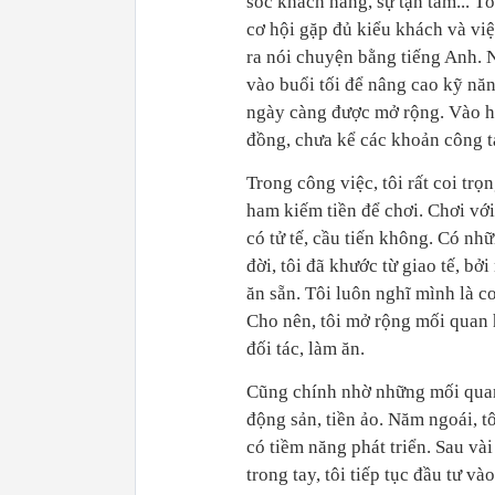
sóc khách hàng, sự tận tâm... T
cơ hội gặp đủ kiểu khách và vi
ra nói chuyện bằng tiếng Anh. N
vào buổi tối để nâng cao kỹ năn
ngày càng được mở rộng. Vào hã
đồng, chưa kể các khoản công t
Trong công việc, tôi rất coi t
ham kiếm tiền để chơi. Chơi với
có tử tế, cầu tiến không. Có nh
đời, tôi đã khước từ giao tế, bở
ăn sẵn. Tôi luôn nghĩ mình là 
Cho nên, tôi mở rộng mối quan 
đối tác, làm ăn.
Cũng chính nhờ những mối quan 
động sản, tiền ảo. Năm ngoái, 
có tiềm năng phát triển. Sau vài 
trong tay, tôi tiếp tục đầu tư vào