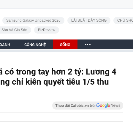
Samsung Galaxy Unpacked 2026
LÃI SUẤT DẬY SÓNG
CHỦ SHO
i Sản Và Gia Sản
BizReview
DOANH
CÔNG NGHỆ
SỐNG
ã có trong tay hơn 2 tỷ: Lương 4
cũng chỉ kiên quyết tiêu 1/5 thu
Theo dõi Cafebiz.vn trên