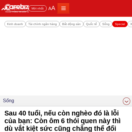
A
A
Đọc nhiều
Mới nhất
Kinh doanh
Tài chính ngân hàng
Bất động sản
Quốc tế
Sống
Special
X
Sống
Sau 40 tuổi, nếu còn nghèo đó là lỗi
của bạn: Còn ôm 6 thói quen này thì
dù vắt kiệt sức cũng chẳng thể đổi