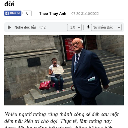
đời
|
|
0
Theo Thuỳ Anh
07:20 31/10/2022
Nghe đọc bài
4:42
Nhiều người tưởng rằng thành công sẽ đến sau một
đêm nếu kiên trì chờ đợi. Thực tế, lầm tưởng này
đang đẩy họ xuống bờ vực mà không hề hay biết.