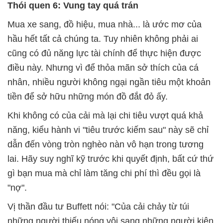
Thói quen 6: Vung tay quá trán
Mua xe sang, đồ hiệu, mua nhà... là ước mơ của
hầu hết tất cả chúng ta. Tuy nhiên không phải ai
cũng có đủ năng lực tài chính để thực hiện được
điều này. Nhưng vì để thỏa mãn sở thích của cá
nhân, nhiều người không ngại ngần tiêu một khoản
tiền để sở hữu những món đồ đắt đỏ ấy.
Khi không có của cải mà lại chi tiêu vượt quá khả
năng, kiểu hành vi "tiêu trước kiếm sau" này sẽ chỉ
dẫn đến vòng tròn nghèo nàn vô hạn trong tương
lai. Hãy suy nghĩ kỹ trước khi quyết định, bất cứ thứ
gì bạn mua mà chỉ làm tăng chi phí thì đều gọi là
"nợ".
Vị thần đầu tư Buffett nói: "Của cải chảy từ túi
những người thiếu nóng vội sang những người kiên