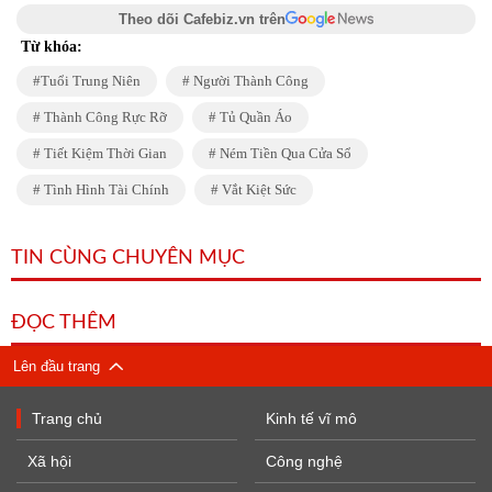
Theo dõi Cafebiz.vn trên
Từ khóa:
Tuổi Trung Niên
Người Thành Công
Thành Công Rực Rỡ
Tủ Quần Áo
Tiết Kiệm Thời Gian
Ném Tiền Qua Cửa Sổ
Tình Hình Tài Chính
Vắt Kiệt Sức
TIN CÙNG CHUYÊN MỤC
ĐỌC THÊM
Lên đầu trang
Trang chủ
Kinh tế vĩ mô
Xã hội
Công nghệ