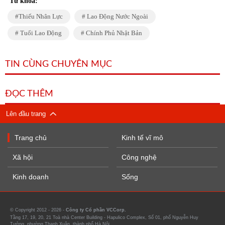
Từ khóa:
Thiếu Nhân Lực
Lao Động Nước Ngoài
Tuổi Lao Động
Chính Phủ Nhật Bản
TIN CÙNG CHUYÊN MỤC
ĐỌC THÊM
Lên đầu trang
Trang chủ
Kinh tế vĩ mô
Xã hội
Công nghệ
Kinh doanh
Sống
© Copyright 2012 - 2026 -
Công ty Cổ phần VCCorp.
Tầng 17, 19, 20, 21 Toà nhà Center Building - Hapulico Complex, Số 01, phố Nguyễn Huy
Tưởng, phường Thanh Xuân, thành phố Hà Nội