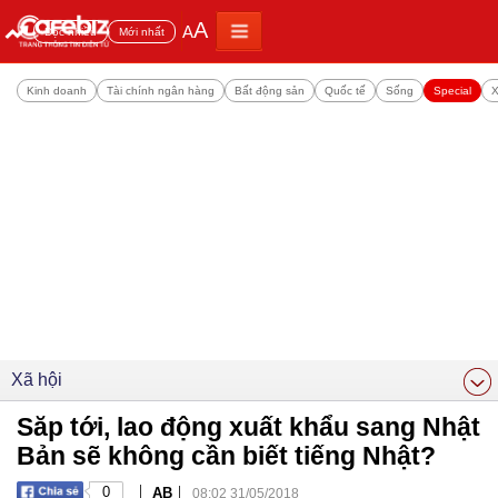
A
A
Đọc nhiều
Mới nhất
Kinh doanh
Tài chính ngân hàng
Bất động sản
Quốc tế
Sống
Special
X
Xã hội
Săp tới, lao động xuất khẩu sang Nhật
Bản sẽ không cần biết tiếng Nhật?
|
|
0
AB
08:02 31/05/2018