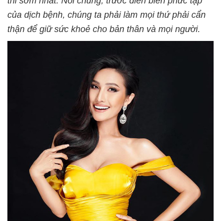
thi sớm nhất. Nói chung, trước diễn biến phức tạp
của dịch bệnh, chúng ta phải làm mọi thứ phải cẩn
thận để giữ sức khoẻ cho bản thân và mọi người.