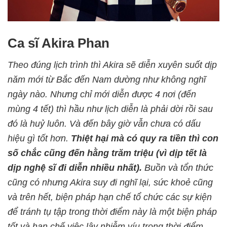
Ca sĩ Akira Phan
Theo đúng lịch trình thì Akira sẽ diễn xuyên suốt dịp
năm mới từ Bắc đến Nam dường như không nghĩ
ngày nào. Nhưng chỉ mới diễn được 4 nơi (đến
mùng 4 tết) thì hầu như lịch diễn là phải dời rồi sau
đó là huỷ luôn. Và đến bây giờ vẫn chưa có dấu
hiệu gì tốt hơn.
Thiệt hại mà có quy ra tiền thì con
số chắc cũng đến hằng trăm triệu (vì dịp tết là
dịp nghệ sĩ đi diễn nhiều nhất).
Buồn và tổn thức
cũng có nhưng Akira suy đi nghĩ lại, sức khoẻ cũng
và trên hết, biện pháp hạn chế tổ chức các sự kiện
để tránh tụ tập trong thời điểm này là một biện pháp
tốt và hạn chế việc lây nhiễm víu trong thời điểm