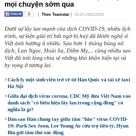
mọi chuyện sớm qua
|
|
0
Theo Teamstar
01:24 24/02/2020
Dưới sự lây lan mạnh của dịch COVID-19, nhiều lịch
trình, sự kiện giải trí bất ngờ bị huỷ đã khiến nghệ sĩ
Việt ảnh hưởng ít nhiều. Sau hơn 1 tháng bùng nổ
dịch, Lan Ngọc, Hoài Sa, Diễm My,... cùng nhiều sao
Việt đã trải lòng chia sẻ những khó khăn hiện tại và
hy vọng ở tương lai.
Cách ly một sinh viên trở về từ Hàn Quốc và tài xế taxi
Hà Nội
Giữa đại dịch virus corona, CDC Mỹ đưa Việt Nam vào
danh sách "có biểu hiện lây lan trong cộng đồng" có
nghĩa là gì?
Dàn sao Hàn chung tay giữa tâm "bão" virus COVID-
19: Park Seo Joon, Lee Young Ae cứu trợ tiền tỷ, Hyun
Bin gửi tâm thư xúc động