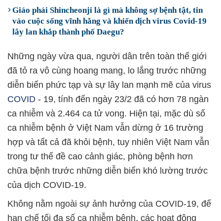
Giáo phái Shincheonji là gì mà không sợ bệnh tật, tin
vào cuộc sống vĩnh hằng và khiến dịch virus Covid-19
lây lan khắp thành phố Daegu?
Những ngày vừa qua, người dân trên toàn thế giới
đã tỏ ra vô cùng hoang mang, lo lắng trước những
diễn biến phức tạp và sự lây lan mạnh mẽ của virus
COVID
- 19, tính đến ngày 23/2 đã có hơn 78 ngàn
ca nhiễm và 2.464 ca tử vong. Hiện tại, mặc dù số
ca nhiễm bệnh ở Việt Nam vẫn dừng ở 16 trường
hợp và tất cả đã khỏi bệnh, tuy nhiên Việt Nam vẫn
trong tư thế đề cao cảnh giác, phòng bệnh hơn
chữa bệnh trước những diễn biến khó lường trước
của dịch COVID-19.
Không nằm ngoài sự ảnh hưởng của COVID-19, để
hạn chế tối đa số ca nhiễm bệnh, các hoạt động