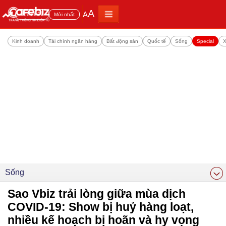
A
A
Đọc nhiều
Mới nhất
Kinh doanh
Tài chính ngân hàng
Bất động sản
Quốc tế
Sống
Special
X
Sống
Sao Vbiz trải lòng giữa mùa dịch
COVID-19: Show bị huỷ hàng loạt,
nhiều kế hoạch bị hoãn và hy vọng