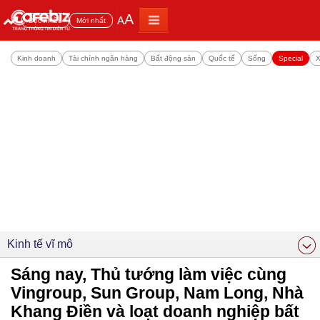
A
A
Đọc nhiều
Mới nhất
Kinh doanh
Tài chính ngân hàng
Bất động sản
Quốc tế
Sống
Special
X
Kinh tế vĩ mô
Sáng nay, Thủ tướng làm việc cùng
Vingroup, Sun Group, Nam Long, Nhà
Khang Điền và loạt doanh nghiệp bất