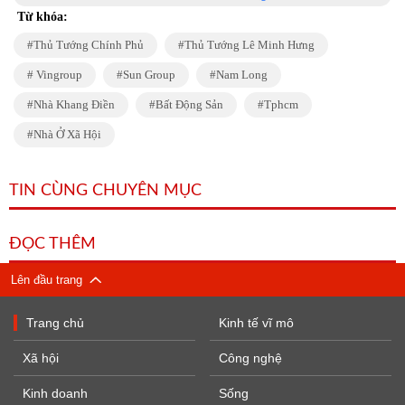
Từ khóa:
Thủ Tướng Chính Phủ
Thủ Tướng Lê Minh Hưng
Vingroup
Sun Group
Nam Long
Nhà Khang Điền
Bất Động Sản
Tphcm
Nhà Ở Xã Hội
TIN CÙNG CHUYÊN MỤC
ĐỌC THÊM
Lên đầu trang
Trang chủ
Kinh tế vĩ mô
Xã hội
Công nghệ
Kinh doanh
Sống