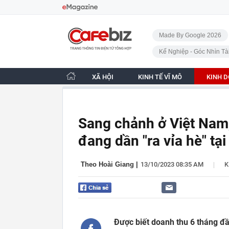
Bỏ qua điều hướng
CafeBiz - Trang chủ
Made By Google 2026
Kế Nghiệp - Góc Nhìn Tà
XÃ HỘI
KINH TẾ VĨ MÔ
KINH 
Sang chảnh ở Việt Nam,
đang dần "ra vỉa hè" tạ
|
Theo Hoài Giang
|
13/10/2023 08:35 AM
K
Được biết doanh thu 6 tháng đầ