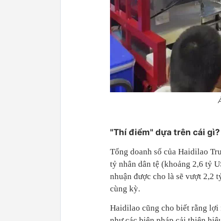
Ả
"Thí điểm" dựa trên cái gì?
Tổng doanh số của Haidilao Tr
tỷ nhân dân tệ (khoảng 2,6 tỷ 
nhuận được cho là sẽ vượt 2,2 t
cùng kỳ.
Haidilao cũng cho biết rằng lợi
như các biện pháp cải thiện hiệ