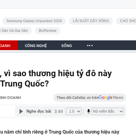
Samsung Galaxy Unpacked 2026
LÃI SUẤT DẬY SÓNG
CHỦ SHO
i Sản Và Gia Sản
BizReview
DOANH
CÔNG NGHỆ
SỐNG
 vì sao thương hiệu tỷ đô này
i Trung Quốc?
INH DOANH
Theo dõi Cafebiz.vn trên
3:49
Nghe đọc bài
u năm chỉ tính riêng ở Trung Quốc của thương hiệu này