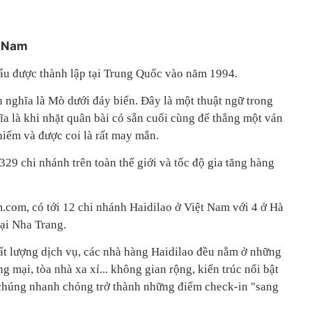
t Nam
lẩu được thành lập tại Trung Quốc vào năm 1994.
h nghĩa là Mò dưới đáy biển. Đây là một thuật ngữ trong
a là khi nhặt quân bài có sẵn cuối cùng để thắng một ván
hiếm và được coi là rất may mắn.
329 chi nhánh trên toàn thế giới và tốc độ gia tăng hàng
.com, có tới 12 chi nhánh Haidilao ở Việt Nam với 4 ở Hà
tại Nha Trang.
ất lượng dịch vụ, các nhà hàng Haidilao đều nằm ở những
ng mại, tòa nhà xa xỉ... không gian rộng, kiến trúc nổi bật
n chúng nhanh chóng trở thành những điểm check-in "sang