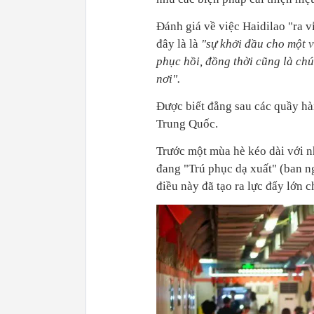
Đánh giá về việc Haidilao "ra 
đây là là
"sự khởi đầu cho một 
phục hồi, đồng thời cũng là chú
nơi".
Được biết đằng sau các quầy hà
Trung Quốc.
Trước một mùa hè kéo dài với nh
đang "Trú phục dạ xuất" (ban n
điều này đã tạo ra lực đẩy lớn 