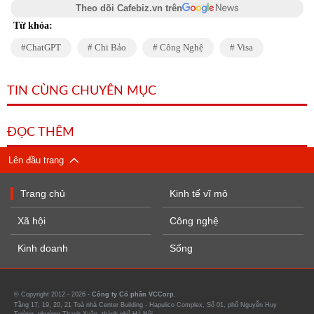
Theo dõi Cafebiz.vn trên
Từ khóa:
ChatGPT
Chi Bảo
Công Nghệ
Visa
TIN CÙNG CHUYÊN MỤC
ĐỌC THÊM
Lên đầu trang
Trang chủ
Kinh tế vĩ mô
Xã hội
Công nghệ
Kinh doanh
Sống
© Copyright 2012 - 2026 -
Công ty Cổ phần VCCorp.
Tầng 17, 19, 20, 21 Toà nhà Center Building - Hapulico Complex, Số 01, phố Nguyễn Huy