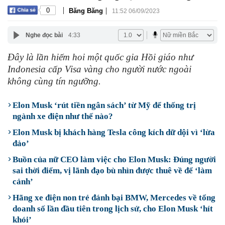
|
|
0
Băng Băng
11:52 06/09/2023
Nghe đọc bài
4:33
Đây là lần hiếm hoi một quốc gia Hồi giáo như
Indonesia cấp Visa vàng cho người nước ngoài
không cùng tín ngưỡng.
Elon Musk ‘rút tiền ngân sách’ từ Mỹ để thống trị
ngành xe điện như thế nào?
Elon Musk bị khách hàng Tesla công kích dữ dội vì ‘lừa
đảo’
Buồn của nữ CEO làm việc cho Elon Musk: Đúng người
sai thời điểm, vị lãnh đạo bù nhìn được thuê về để ‘làm
cảnh’
Hãng xe điện non trẻ đánh bại BMW, Mercedes về tổng
doanh số lần đầu tiên trong lịch sử, cho Elon Musk ‘hít
khói’