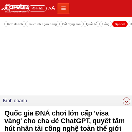
A
A
Đọc nhiều
Mới nhất
Kinh doanh
Tài chính ngân hàng
Bất động sản
Quốc tế
Sống
Special
X
Kinh doanh
Quốc gia ĐNÁ chơi lớn cấp 'visa
vàng' cho cha đẻ ChatGPT, quyết tâm
hút nhân tài công nghệ toàn thế giới