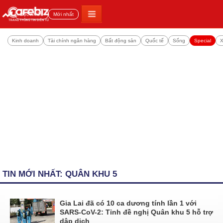
Đọc nhiều
Mới nhất
Kinh doanh
Tài chính ngân hàng
Bất động sản
Quốc tế
Sống
Special
X
TIN MỚI NHẤT: QUÂN KHU 5
Gia Lai đã có 10 ca dương tính lần 1 với
SARS-CoV-2: Tỉnh đề nghị Quân khu 5 hỗ trợ
dập dịch