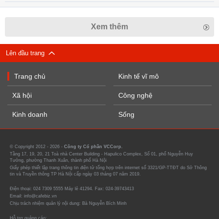
Xem thêm
Lên đầu trang
Trang chủ
Kinh tế vĩ mô
Xã hội
Công nghệ
Kinh doanh
Sống
© Copyright 2012 - 2026 -
Công ty Cổ phần VCCorp.
Tầng 17, 19, 20, 21 Toà nhà Center Building - Hapulico Complex, Số 01, phố Nguyễn Huy
Tưởng, phường Thanh Xuân, thành phố Hà Nội
Giấy phép thiết lập trang thông tin điện tử tổng hợp trên internet số 3321/GP-TTĐT do Sở Thông
tin và Truyền thông TP Hà Nội cấp ngày 03 tháng 07 năm 2019.
Điện thoại: 024 7309 5555 Máy lẻ 41294. Fax: 024-39743413
Email: info@cafebiz.vn
Chịu trách nhiệm quản lý nội dung: Bà Nguyễn Bích Minh
Hỗ trợ quảng cáo: