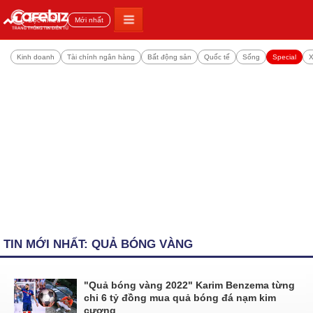
Đọc nhiều
Mới nhất
Kinh doanh
Tài chính ngân hàng
Bất động sản
Quốc tế
Sống
Special
X
TIN MỚI NHẤT: QUẢ BÓNG VÀNG
"Quả bóng vàng 2022" Karim Benzema từng
chi 6 tỷ đồng mua quả bóng đá nạm kim
cương