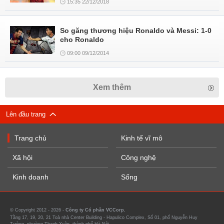
15:35 22/12/2018
So găng thương hiệu Ronaldo và Messi: 1-0
cho Ronaldo
09:00 09/12/2014
Xem thêm
Lên đầu trang
Trang chủ
Kinh tế vĩ mô
Xã hội
Công nghệ
Kinh doanh
Sống
© Copyright 2012 - 2026 -
Công ty Cổ phần VCCorp.
Tầng 17, 19, 20, 21 Toà nhà Center Building - Hapulico Complex, Số 01, phố Nguyễn Huy