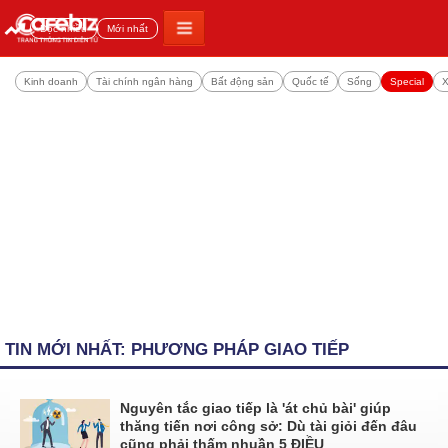
Đọc nhiều
Mới nhất
Kinh doanh
Tài chính ngân hàng
Bất động sản
Quốc tế
Sống
Special
X
TIN MỚI NHẤT: PHƯƠNG PHÁP GIAO TIẾP
Nguyên tắc giao tiếp là 'át chủ bài' giúp
thăng tiến nơi công sở: Dù tài giỏi đến đâu
cũng phải thấm nhuần 5 ĐIỀU