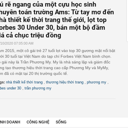
ú rẽ ngang của một cựu học sinh
huyên toán trường Ams: Từ tay mơ đến
hà thiết kế thời trang thế giới, lọt top
orbes 30 Under 30, bán một bộ đầm
iá cả chục triệu đồng
/10/2020 07:05:00 AM
m 2015, một cô gái trẻ 27 tuổi lọt vào top 30 gương mặt nổi bật
ới 30 tuổi tại Việt Nam do tạp chí Forbes Việt Nam bình chọn.
 gái này là Trần Phương My. My là nhà sáng lập và giám đốc
ng tạo thương hiệu thời trang cao cấp Phương My và MyMy,
ện đã có mặt tại 20 thị trường quốc tế.
,
,
,
gs:
nhà thiết kế thời trang
thương hiệu thời trang
phương my
,
rbes under 30
trần phương my
INH DOANH
CÔNG NGHỆ
SỐNG