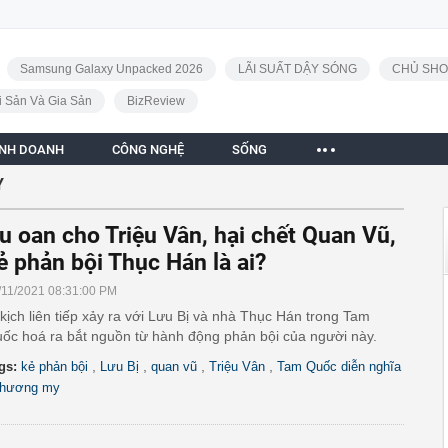
Samsung Galaxy Unpacked 2026
LÃI SUẤT DẬY SÓNG
CHỦ SHO
i Sản Và Gia Sản
BizReview
INH DOANH
CÔNG NGHỆ
SỐNG
Y
u oan cho Triệu Vân, hại chết Quan Vũ,
ẻ phản bội Thục Hán là ai?
/11/2021 08:31:00 PM
 kịch liên tiếp xảy ra với Lưu Bị và nhà Thục Hán trong Tam
ốc hoá ra bắt nguồn từ hành động phản bội của người này.
,
,
,
,
gs:
kẻ phản bội
Lưu Bị
quan vũ
Triệu Vân
Tam Quốc diễn nghĩa
hương my