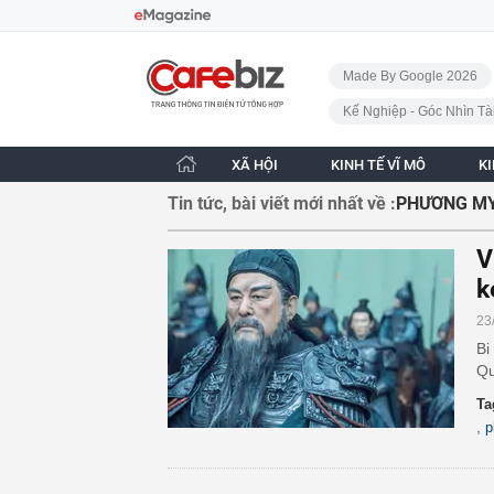
Bỏ qua điều hướng
CafeBiz - Trang chủ
Made By Google 2026
Kế Nghiệp - Góc Nhìn Tà
XÃ HỘI
KINH TẾ VĨ MÔ
K
Tin tức, bài viết mới nhất về :
PHƯƠNG M
V
k
23
Bi
Qu
Ta
,
p