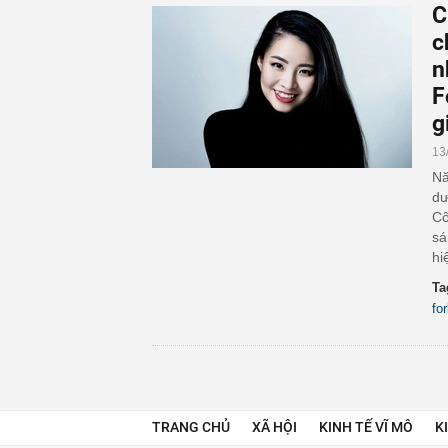
C
c
n
F
g
13
Nă
dư
Cô
sá
hi
Ta
fo
TRANG CHỦ
XÃ HỘI
KINH TẾ VĨ MÔ
K