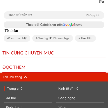
PV
Theo
Trí Thức Trẻ
Copy link
Theo dõi Cafebiz.vn trên
Từ khóa:
Cao Toàn Mỹ
Trương Hồ Phương Nga
Hoa Hậu
TIN CÙNG CHUYÊN MỤC
ĐỌC THÊM
Lên đầu trang
Trang chủ
Kinh tế vĩ mô
Xã hội
Công nghệ
Kinh doanh
Sống