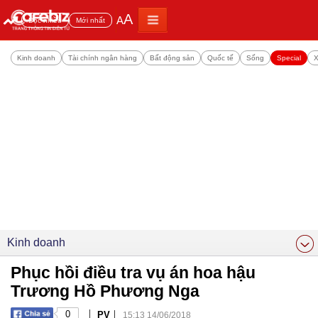
A
A
Đọc nhiều
Mới nhất
Kinh doanh
Tài chính ngân hàng
Bất động sản
Quốc tế
Sống
Special
X
Kinh doanh
Phục hồi điều tra vụ án hoa hậu
Trương Hồ Phương Nga
|
|
0
PV
15:13 14/06/2018