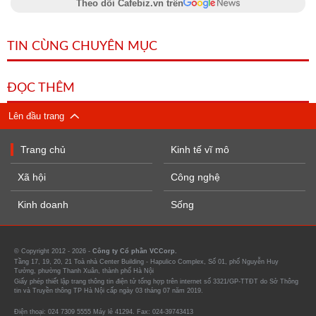
Theo dõi Cafebiz.vn trên
TIN CÙNG CHUYÊN MỤC
ĐỌC THÊM
Lên đầu trang
Trang chủ
Kinh tế vĩ mô
Xã hội
Công nghệ
Kinh doanh
Sống
© Copyright 2012 - 2026 -
Công ty Cổ phần VCCorp.
Tầng 17, 19, 20, 21 Toà nhà Center Building - Hapulico Complex, Số 01, phố Nguyễn Huy
Tưởng, phường Thanh Xuân, thành phố Hà Nội
Giấy phép thiết lập trang thông tin điện tử tổng hợp trên internet số 3321/GP-TTĐT do Sở Thông
tin và Truyền thông TP Hà Nội cấp ngày 03 tháng 07 năm 2019.
Điện thoại: 024 7309 5555 Máy lẻ 41294. Fax: 024-39743413