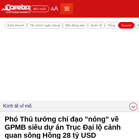
A
A
Đọc nhiều
Mới nhất
Kinh doanh
Tài chính ngân hàng
Bất động sản
Quốc tế
Sống
Special
X
Kinh tế vĩ mô
Phó Thủ tướng chỉ đạo "nóng" về
GPMB siêu dự án Trục Đại lộ cảnh
quan sông Hồng 28 tỷ USD