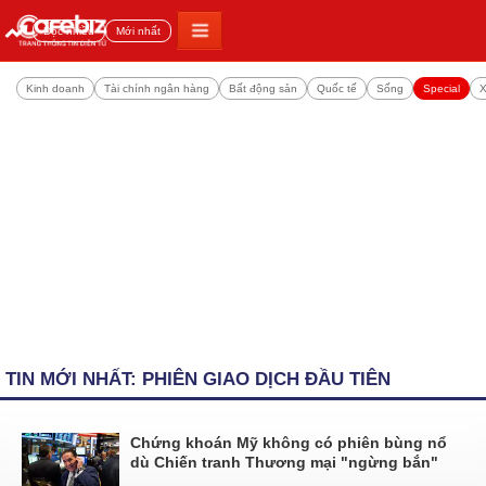
Đọc nhiều
Mới nhất
Kinh doanh
Tài chính ngân hàng
Bất động sản
Quốc tế
Sống
Special
X
TIN MỚI NHẤT: PHIÊN GIAO DỊCH ĐẦU TIÊN
Chứng khoán Mỹ không có phiên bùng nổ
dù Chiến tranh Thương mại "ngừng bắn"