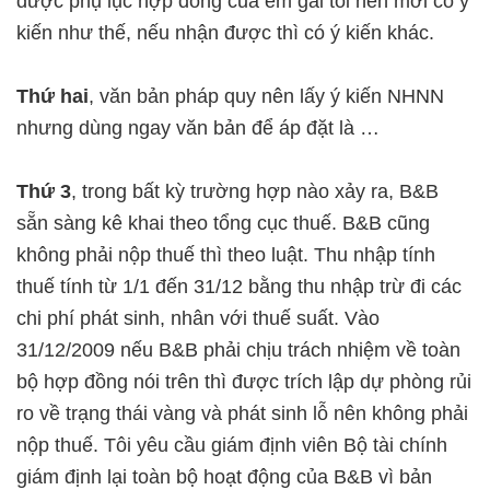
được phụ lục hợp đồng của em gái tôi nên mới có ý
kiến như thế, nếu nhận được thì có ý kiến khác.
Thứ hai
, văn bản pháp quy nên lấy ý kiến NHNN
nhưng dùng ngay văn bản để áp đặt là …
Thứ 3
, trong bất kỳ trường hợp nào xảy ra, B&B
sẵn sàng kê khai theo tổng cục thuế. B&B cũng
không phải nộp thuế thì theo luật. Thu nhập tính
thuế tính từ 1/1 đến 31/12 bằng thu nhập trừ đi các
chi phí phát sinh, nhân với thuế suất. Vào
31/12/2009 nếu B&B phải chịu trách nhiệm về toàn
bộ hợp đồng nói trên thì được trích lập dự phòng rủi
ro về trạng thái vàng và phát sinh lỗ nên không phải
nộp thuế. Tôi yêu cầu giám định viên Bộ tài chính
giám định lại toàn bộ hoạt động của B&B vì bản