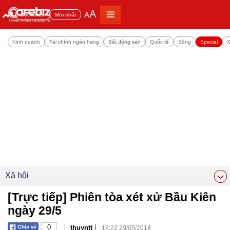
A
A
Đọc nhiều
Mới nhất
Kinh doanh
Tài chính ngân hàng
Bất động sản
Quốc tế
Sống
Special
X
Xã hội
[Trực tiếp] Phiên tòa xét xử Bầu Kiên
ngày 29/5
|
|
0
thuyntt
18:22 29/05/2014