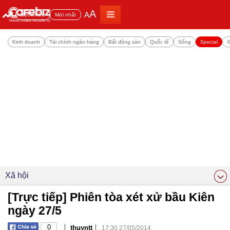
A
A
Đọc nhiều
Mới nhất
Kinh doanh
Tài chính ngân hàng
Bất động sản
Quốc tế
Sống
Special
X
Xã hội
[Trực tiếp] Phiên tòa xét xử bầu Kiên
ngày 27/5
|
|
0
thuyntt
17:30 27/05/2014