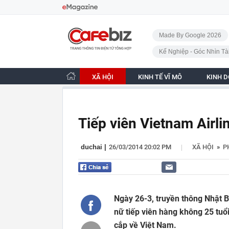
Bỏ qua điều hướng
CafeBiz - Trang chủ
Made By Google 2026
Kế Nghiệp - Góc Nhìn Tà
XÃ HỘI
KINH TẾ VĨ MÔ
KINH 
Tiếp viên Vietnam Airlin
|
duchai
|
26/03/2014 20:02 PM
XÃ HỘI
»
P
Ngày 26-3, truyền thông Nhật B
nữ tiếp viên hàng không 25 tuổ
cắp về Việt Nam.