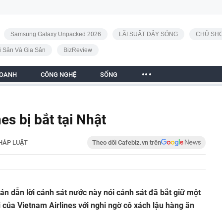
Samsung Galaxy Unpacked 2026
LÃI SUẤT DẬY SÓNG
CHỦ SHO
i Sản Và Gia Sản
BizReview
DOANH
CÔNG NGHỆ
SỐNG
es bị bắt tại Nhật
HÁP LUẬT
Theo dõi Cafebiz.vn trên
ản dẫn lời cảnh sát nước này nói cảnh sát đã bắt giữ một
i của Vietnam Airlines với nghi ngờ cô xách lậu hàng ăn