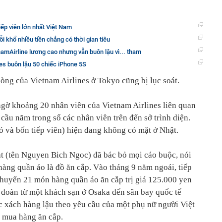
tiếp viên lớn nhất Việt Nam
i khổ nhiều tiền chẳng có thời gian tiêu
tnamAirline lương cao nhưng vẫn buôn lậu vì... tham
nes buôn lậu 50 chiếc iPhone 5S
òng của Vietnam Airlines ở Tokyo cũng bị lục soát.
ngờ khoảng 20 nhân viên của Vietnam Airlines liên quan
cầu năm trong số các nhân viên trên đến sở trình diện.
và bốn tiếp viên) hiện đang không có mặt ở Nhật.
bắt (tên Nguyen Bich Ngoc) đã bác bỏ mọi cáo buộc, nói
àng quần áo là đồ ăn cắp. Vào tháng 9 năm ngoái, tiếp
chuyển 21 món hàng quần áo ăn cắp trị giá 125.000 yen
h đoàn từ một khách sạn ở Osaka đến sân bay quốc tế
ộc xách hàng lậu theo yêu cầu của một phụ nữ người Việt
vì mua hàng ăn cắp.