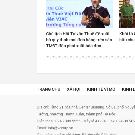
Chủ tịch Hội Tư vấn Thuế đề xuất
Khởi tố 
bỏ quy định mọi đơn hàng trên sàn
hữu chụ
TMĐT đều phải xuất hóa đơn
TRANG CHỦ
XÃ HỘI
KINH TẾ VĨ MÔ
KINH 
Địa chỉ: Tầng 21, tòa nhà Center Building. Số 01, phố Ngu
Tưởng, phường Thanh Xuân, thành phố Hà Nội
Điện thoại: 024 7309 5555 - Máy lẻ 41294 | Fax: 024-3974
Email: info@vccorp.vn