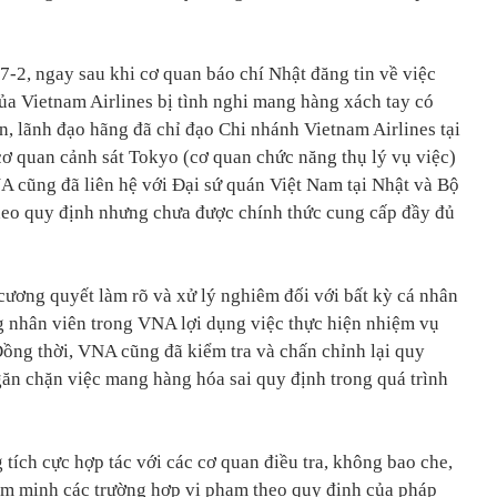
7-2, ngay sau khi cơ quan báo chí Nhật đăng tin về việc
ủa Vietnam Airlines bị tình nghi mang hàng xách tay có
n, lãnh đạo hãng đã chỉ đạo Chi nhánh Vietnam Airlines tại
cơ quan cảnh sát Tokyo (cơ quan chức năng thụ lý vụ việc)
NA cũng đã liên hệ với Đại sứ quán Việt Nam tại Nhật và Bộ
heo quy định nhưng chưa được chính thức cung cấp đầy đủ
ương quyết làm rõ và xử lý nghiêm đối với bất kỳ cá nhân
ng nhân viên trong VNA lợi dụng việc thực hiện nhiệm vụ
Đồng thời, VNA cũng đã kiểm tra và chấn chỉnh lại quy
găn chặn việc mang hàng hóa sai quy định trong quá trình
tích cực hợp tác với các cơ quan điều tra, không bao che,
iêm minh các trường hợp vi phạm theo quy định của pháp