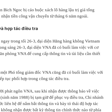
n Bich Ngoc bị cáo buộc xách lô hàng lậu trị giá tổng
à nhận tiền công vận chuyển từ tháng 6 năm ngoái.
và hợp tác điều tra
a ngay trong tối 26-3, đại diện Hãng hàng không Vietnam
rong sáng 26-3, đại diện VNA đã có buổi làm việc với cơ
văn phòng VNA để cung cấp thông tin và tài liệu cần thiết
 một Phó tổng giám đốc VNA cũng đã có buổi làm việc với
p tục phối hợp trong công tác điều tra.
ời phát ngôn VNA, sau khi nhận được thông báo về việc
(sinh năm 1988) bị tạm giữ để phục vụ điều tra, Chi nhánh
c liên hệ để nắm bắt thông tin và bày tỏ thái độ hợp tác
 không nhận được bất kỳ thông tin chính thức nào từ phía