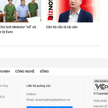
Chủ tịch Mekolor “nổ” sở
Căn hộ vẫn là tài sản
c tỷ Euro
DOANH
CÔNG NGHỆ
SỐNG
yễn Huy
Liên hệ quảng cáo
© Copyrigh
Hotline:
3413
Email:
doanhnghiep@admicro.vn
Giấy phép t
internet s