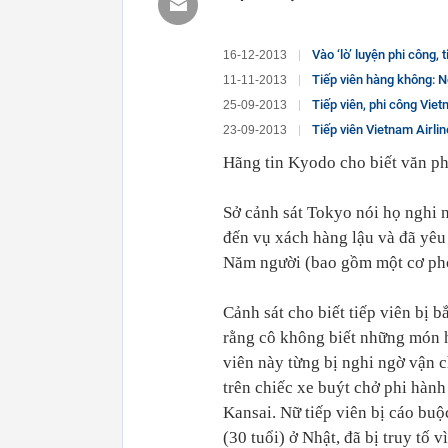
Vào ‘lò’ luyện phi công, 
16-12-2013
Tiếp viên hàng không: Nỗ
11-11-2013
Tiếp viên, phi công Vie
25-09-2013
Tiếp viên Vietnam Airli
23-09-2013
Hãng tin Kyodo cho biết văn ph
Sở cảnh sát Tokyo nói họ nghi 
đến vụ xách hàng lậu và đã yêu 
Năm người (bao gồm một cơ phó 
Cảnh sát cho biết tiếp viên bị 
rằng cô không biết những món h
viên này từng bị nghi ngờ vận 
trên chiếc xe buýt chở phi hàn
Kansai. Nữ tiếp viên bị cáo bu
(30 tuổi) ở Nhật, đã bị truy tố 