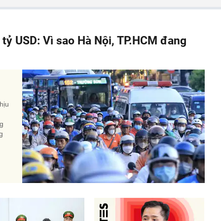
á tỷ USD: Vì sao Hà Nội, TP.HCM đang
hịu
ng
g