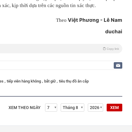
 xác, kịp thời dựa trên các nguồn tin xác thực.
Việt Phương - Lê Nam
Theo
duchai
Copy link
,
,
,
nes
tiếp viên hàng không
bắt giữ
tiêu thụ đồ ăn cắp
XEM THEO NGÀY
XEM