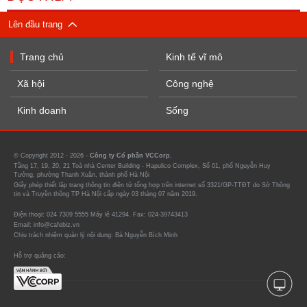
Lên đầu trang
Trang chủ
Kinh tế vĩ mô
Xã hội
Công nghệ
Kinh doanh
Sống
© Copyright 2012 - 2026 -
Công ty Cổ phần VCCorp.
Tầng 17, 19, 20, 21 Toà nhà Center Building - Hapulico Complex, Số 01, phố Nguyễn Huy
Tưởng, phường Thanh Xuân, thành phố Hà Nội
Giấy phép thiết lập trang thông tin điện tử tổng hợp trên internet số 3321/GP-TTĐT do Sở Thông
tin và Truyền thông TP Hà Nội cấp ngày 03 tháng 07 năm 2019.
Điện thoại: 024 7309 5555 Máy lẻ 41294. Fax: 024-39743413
Email: info@cafebiz.vn
Chịu trách nhiệm quản lý nội dung: Bà Nguyễn Bích Minh
Hỗ trợ quảng cáo: