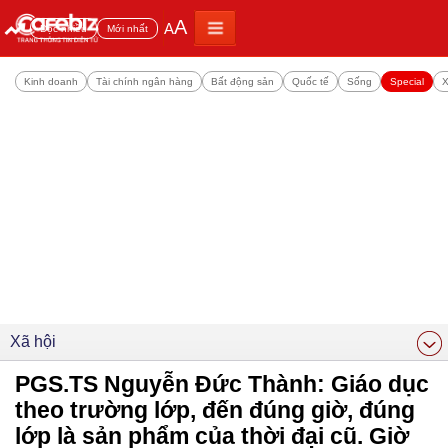
A
A
Đọc nhiều
Mới nhất
Kinh doanh
Tài chính ngân hàng
Bất động sản
Quốc tế
Sống
Special
X
Xã hội
PGS.TS Nguyễn Đức Thành: Giáo dục
theo trường lớp, đến đúng giờ, đúng
lớp là sản phẩm của thời đại cũ. Giờ