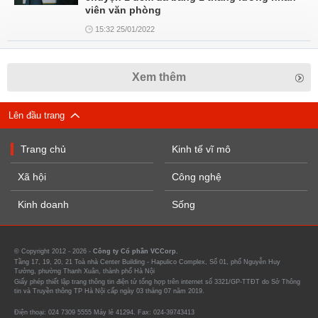
viên văn phòng
15:32 25/01/2022
Xem thêm
Lên đầu trang
Trang chủ
Kinh tế vĩ mô
Xã hội
Công nghệ
Kinh doanh
Sống
© Copyright 2012 - 2026 -
Công ty Cổ phần VCCorp.
Tầng 17, 19, 20, 21 Toà nhà Center Building - Hapulico Complex, Số 01, phố Nguyễn Huy
Tưởng, phường Thanh Xuân, thành phố Hà Nội
Giấy phép thiết lập trang thông tin điện tử tổng hợp trên internet số 3321/GP-TTĐT do Sở Thông
tin và Truyền thông TP Hà Nội cấp ngày 03 tháng 07 năm 2019.
Điện thoại: 024 7309 5555 Máy lẻ 41294. Fax: 024-39743413