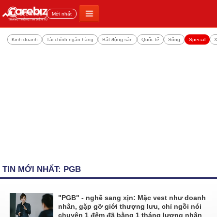
Đọc nhiều
Mới nhất
Kinh doanh
Tài chính ngân hàng
Bất động sản
Quốc tế
Sống
Special
X
TIN MỚI NHẤT: PGB
"PGB" - nghề sang xịn: Mặc vest như doanh
nhân, gặp gỡ giới thượng lưu, chỉ ngồi nói
chuyện 1 đêm đã bằng 1 tháng lương nhân