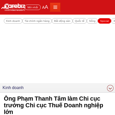
A
A
Đọc nhiều
Mới nhất
Kinh doanh
Tài chính ngân hàng
Bất động sản
Quốc tế
Sống
Special
X
Kinh doanh
Ông Phạm Thanh Tâm làm Chi cục
trưởng Chi cục Thuế Doanh nghiệp
lớn