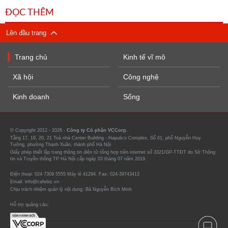
ĐỌC THÊM
Lên đầu trang
Trang chủ
Kinh tế vĩ mô
Xã hội
Công nghệ
Kinh doanh
Sống
© Copyright 2012 - 2026 -
Công ty Cổ phần VCCorp.
Tầng 17, 19, 20, 21 Toà nhà Center Building - Hapulico Complex, Số 01, phố Nguyễn Huy
Tưởng, phường Thanh Xuân, thành phố Hà Nội
Giấy phép thiết lập trang thông tin điện tử tổng hợp trên internet số 3321/GP-TTĐT do Sở Thông
tin và Truyền thông TP Hà Nội cấp ngày 03 tháng 07 năm 2019.
Điện thoại: 024 7309 5555 Máy lẻ 41294. Fax: 024-39743413
Email: info@cafebiz.vn
Chịu trách nhiệm quản lý nội dung: Bà Nguyễn Bích Minh
Hỗ trợ quảng cáo: