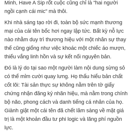
Minh, Have A Sip rốt cuộc cũng chỉ là "hai người
ngồi cạnh cái mic" mà thôi.
Khi nhà sáng tạo rời đi, toàn bộ sức mạnh thương
mại của cái tên bốc hơi ngay lập tức. Bất kỳ nỗ lực
nào nhằm duy trì thương hiệu với một nhân sự thay
thế cũng giống như việc khoác một chiếc áo mượn,
thiếu vắng linh hồn và sự kết nối nguyên bản.
Đó là lý do tại sao một người làm nội dung sừng sỏ
có thể mỉm cười quay lưng. Họ thấu hiểu bản chất
cốt lõi: Tài sản thực sự không nằm trên tờ giấy
chứng nhận đăng ký nhãn hiệu, mà nằm trong chính
bộ não, phong cách và danh tiếng cá nhân của họ.
Giành giật một cái tên đã chết lâm sàng về mặt giá
trị là một khoản đầu tư phi logic và lãng phí nguồn
lực.