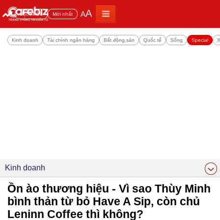
A
A
Đọc nhiều
Mới nhất
Kinh doanh
Tài chính ngân hàng
Bất động sản
Quốc tế
Sống
Special
X
Kinh doanh
Ồn ào thương hiệu - Vì sao Thùy Minh
bình thản từ bỏ Have A Sip, còn chủ
Leninn Coffee thì không?