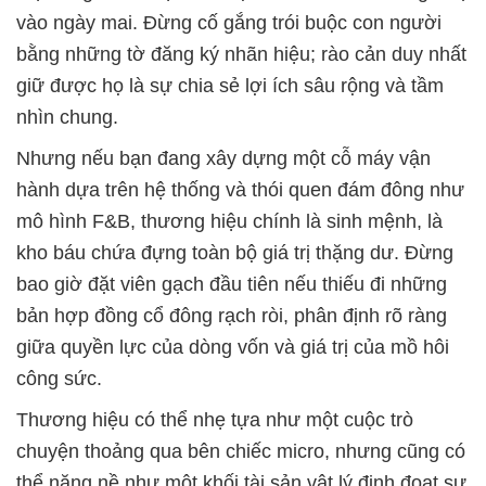
vào ngày mai. Đừng cố gắng trói buộc con người
bằng những tờ đăng ký nhãn hiệu; rào cản duy nhất
giữ được họ là sự chia sẻ lợi ích sâu rộng và tầm
nhìn chung.
Nhưng nếu bạn đang xây dựng một cỗ máy vận
hành dựa trên hệ thống và thói quen đám đông như
mô hình F&B, thương hiệu chính là sinh mệnh, là
kho báu chứa đựng toàn bộ giá trị thặng dư. Đừng
bao giờ đặt viên gạch đầu tiên nếu thiếu đi những
bản hợp đồng cổ đông rạch ròi, phân định rõ ràng
giữa quyền lực của dòng vốn và giá trị của mồ hôi
công sức.
Thương hiệu có thể nhẹ tựa như một cuộc trò
chuyện thoảng qua bên chiếc micro, nhưng cũng có
thể nặng nề như một khối tài sản vật lý định đoạt sự