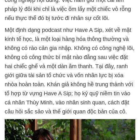
công nghiệp nội dung. Việc nắm giữ một cái tên
pháp lý đôi khi chỉ là việc ôm lấy một chiếc vỏ rỗng
nếu thực thể đó bị tước đi nhân sự cốt lõi.
Một định dạng podcast như Have A Sip, xét về mặt
kinh tế học, là một loại hàng hóa thông thường và
không có rào cản gia nhập. Không có công nghệ lõi,
không có công thức bí mật nào đằng sau việc đặt
hai chiếc ghế và một dàn âm thanh. Tại đây, ranh
giới giữa tài sản tổ chức và vốn nhân lực bị xóa
nhòa hoàn toàn. Khán giả không hề trung thành với
tổ hợp từ vựng Have A Sip; họ ký quỹ niềm tin vào
cá nhân Thùy Minh, vào nhân sinh quan, cách đặt
câu hỏi sắc sảo và thế giới quan độc bản của cô.