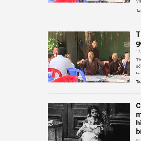
Vi
Ta
T
g
12
Th
số
cá
Ta
C
m
h
b
02