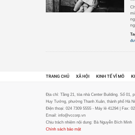
Ch
mi
ng
ng
Ta
đư
TRANG CHỦ
XÃ HỘI
KINH TẾ VĨ MÔ
K
Địa chỉ: Tầng 21, tòa nhà Center Building. Số 01,
Huy Tưởng, phường Thanh Xuân, thành phố Hà N
Điện thoại: 024 7309 5555 - Máy lẻ 41294 | Fax: 
Email: info@vccorp.vn
Chịu trách nhiệm nội dung: Bà Nguyễn Bích Minh
Chính sách bảo mật