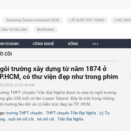
Samsung Galaxy Unpacked 2026
LÃI SUẤT DẬY SÓNG
CHỦ SHO
i Sản Và Gia Sản
BizReview
INH DOANH
CÔNG NGHỆ
SỐNG
Ồ CÔI
gôi trường xây dựng từ năm 1874 ở
P.HCM, có thư viện đẹp như trong phim
/07/2022 12:32:40 PM
ường THPT chuyên Trần Đại Nghĩa được tu sửa từ ngôi trường
ng gần 150 tuổi có tên Lasan Taberd. Đây là một trong những
ôi trường lâu đời và có kiến trúc đẹp tại TP. HCM.
,
,
gs:
trường THPT chuyên
THPT chuyên Trần Đại Nghĩa
Lý Tự
,
,
,
ọng
nuôi trẻ mồ côi
trẻ mồ côi
Trần Đại Nghĩa