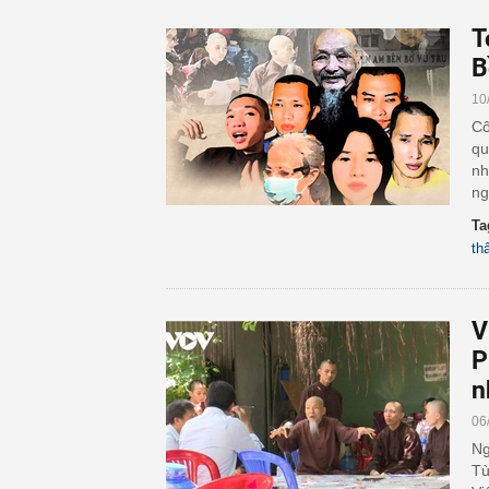
T
B
10
Cô
qu
nh
ng
Ta
th
V
P
n
06
Ng
Tù