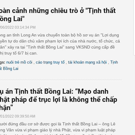
oàn cảnh những chiêu trò ở "Tịnh thất
ồng Lai"
/06/2022 03:14:34 PM
ng an tỉnh Long An vừa chuyển toàn bộ hồ sơ vụ án "Lợi dụng
yền tự do dân chủ xâm phạm lợi ích của nhà nước, tổ chức, cá
ân" xảy ra tại "Tịnh thất Bồng Lai" sang VKSND cùng cấp đề
hị truy tố 6/7 bị can.
,
,
,
gs:
nuôi trẻ mồ côi
cáo trạng truy tố
tài khoản mạng xã hội
Tịnh
ất Bồng Lai
ụ án Tịnh thất Bồng Lai: “Mạo danh
hật pháp để trục lợi là không thể chấp
hận”
/01/2022 09:39:50 AM
ười đứng đầu cơ sở được gọi là Tịnh thất Bồng Lai – ông Lê
ng Vân vừa vi phạm giáo lý nhà Phật, vừa vi phạm luật pháp