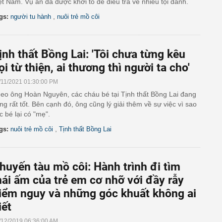
ệt Nam. Vụ án đã được khởi tố để điều tra về nhiều tội danh.
,
gs:
người tu hành
nuôi trẻ mồ côi
ịnh thất Bồng Lai: 'Tôi chưa từng kêu
ọi từ thiện, ai thương thì người ta cho'
/11/2021 01:30:00 PM
eo ông Hoàn Nguyên, các cháu bé tại Tịnh thất Bồng Lai đang
ng rất tốt. Bên cạnh đó, ông cũng lý giải thêm về sự việc vì sao
c bé lại có "mẹ".
,
gs:
nuôi trẻ mồ côi
Tịnh thất Bồng Lai
huyến tàu mồ côi: Hành trình đi tìm
ái ấm của trẻ em cơ nhỡ với đầy rẫy
iểm nguy và những góc khuất không ai
iết
/12/2019 06:36:00 AM