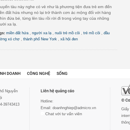
uyến tàu này nghe có vẻ như là phương tiện đưa trẻ em đến
ền đất hứa nhưng nó lại trở thành cơn ác mộng đối với hàng
hìn đứa bé, từng lên tàu rồi rời đi trong vòng tay của những
ười xa lạ.
,
,
,
,
gs:
miền đất hứa
người xa lạ
nuôi trẻ mồ côi
trẻ mồ côi
đầu
,
,
ờng xó chợ
thành phố New York
xã hội đen
INH DOANH
CÔNG NGHỆ
SỐNG
Liên hệ quảng cáo
 phố Nguyễn
ội
© Co
Hotline:
024-39743413
Email:
doanhnghiep@admicro.vn
Giấy 
Chat với tư vấn viên
inte
thôn