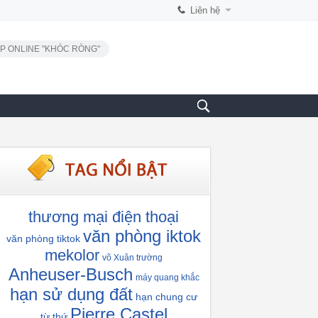
Liên hệ
P ONLINE "KHÓC RÒNG"
thương mại điện thoại
văn phòng iktok
văn phòng tiktok
mekolor
võ Xuân trường
Anheuser-Busch
máy quang khắc
hạn sử dụng đất
hạn chung cư
Pierre Castel
từ thứ