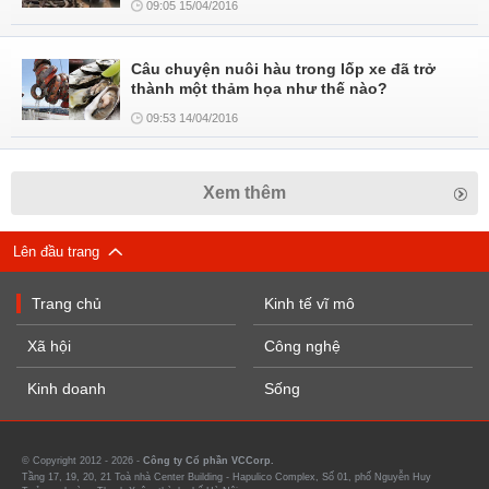
09:05 15/04/2016
Câu chuyện nuôi hàu trong lốp xe đã trở
thành một thảm họa như thế nào?
09:53 14/04/2016
Xem thêm
Lên đầu trang
Trang chủ
Kinh tế vĩ mô
Xã hội
Công nghệ
Kinh doanh
Sống
© Copyright 2012 - 2026 -
Công ty Cổ phần VCCorp.
Tầng 17, 19, 20, 21 Toà nhà Center Building - Hapulico Complex, Số 01, phố Nguyễn Huy