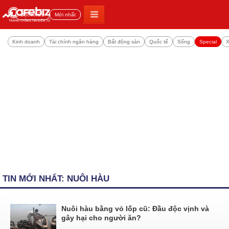
Đọc nhiều
Mới nhất
Kinh doanh
Tài chính ngân hàng
Bất động sản
Quốc tế
Sống
Special
X
TIN MỚI NHẤT: NUÔI HÀU
Nuôi hàu bằng vỏ lốp cũ: Đầu độc vịnh và
gây hại cho người ăn?