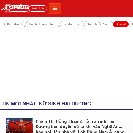
Đọc nhiều
Mới nhất
Kinh doanh
Tài chính ngân hàng
Bất động sản
Quốc tế
Sống
Special
X
TIN MỚI NHẤT: NỮ SINH HẢI DƯƠNG
Phạm Thị Hồng Thanh: Từ nữ sinh Hải
Dương bén duyên cử tạ khi vào Nghệ An...
học bơi đến nhà vô địch Đông Nam Á, cùng