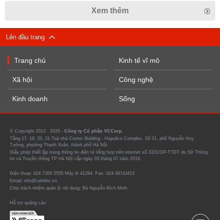
Xem thêm
Lên đầu trang
Trang chủ
Kinh tế vĩ mô
Xã hội
Công nghệ
Kinh doanh
Sống
© Copyright 2012 - 2026 -
Công ty Cổ phần VCCorp.
Tầng 17, 19, 20, 21 Toà nhà Center Building - Hapulico Complex, Số 01, phố Nguyễn Huy
Tưởng, phường Thanh Xuân, thành phố Hà Nội
Giấy phép thiết lập trang thông tin điện tử tổng hợp trên internet số 3321/GP-TTĐT do Sở Thông
tin và Truyền thông TP Hà Nội cấp ngày 03 tháng 07 năm 2019.
Điện thoại: 024 7309 5555 Máy lẻ 41294. Fax: 024-39743413
Email: info@cafebiz.vn
Chịu trách nhiệm quản lý nội dung: Bà Nguyễn Bích Minh
Hỗ trợ quảng cáo: