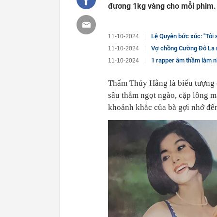
đương 1kg vàng cho mỗi phim.
Lệ Quyên bức xúc: "Tôi
11-10-2024
Vợ chồng Cường Đô La 
11-10-2024
1 rapper âm thầm làm nh
11-10-2024
Thẩm Thúy Hằng là biểu tượng c
sâu thẳm ngọt ngào, cặp lông 
khoảnh khắc của bà gợi nhớ đế