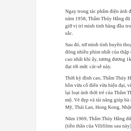
Ngay trong tác phẩm điện ảnh 
năm 1958, Thẩm Thúy Hằng đã v
giữ vị trí minh tinh hàng đầu tr
sắc.
Sau đó, nữ minh tinh huyền thoạ
đóng nhiều phim nhất của thập
cao nhất khi ấy, tương đương 1
đạt tới mức cát-sê này.
Thời kỳ đỉnh cao, Thẩm Thúy Hằ
hồn vừa cổ điển vừa hiện đại, v
lại loạt ảnh thời trẻ của Thẩm 
mộ. Vẻ đẹp và tài năng giúp bà
Mỹ, Thái Lan, Hong Kong, Nhật 
Năm 1969, Thẩm Thúy Hằng đứng
(tiền thân của Vilifilms sau này)