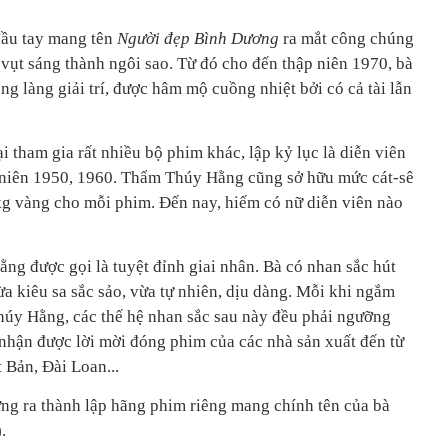
đầu tay mang tên
Người đẹp Bình Dương
ra mắt công chúng
ụt sáng thành ngôi sao. Từ đó cho đến thập niên 1970, bà
ong làng giải trí, được hâm mộ cuồng nhiệt bởi có cả tài lẫn
i tham gia rất nhiều bộ phim khác, lập kỷ lục là diễn viên
 niên 1950, 1960. Thẩm Thúy Hằng cũng sở hữu mức cát-sê
kg vàng cho mỗi phim. Đến nay, hiếm có nữ diễn viên nào
ng được gọi là tuyệt đỉnh giai nhân. Bà có nhan sắc hút
ừa kiêu sa sắc sảo, vừa tự nhiên, dịu dàng. Mỗi khi ngắm
Thúy Hằng, các thế hệ nhan sắc sau này đều phải ngưỡng
 nhận được lời mời đóng phim của các nhà sản xuất đến từ
Bản, Đài Loan...
 ra thành lập hãng phim riêng mang chính tên của bà
.