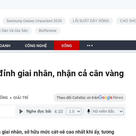
Samsung Galaxy Unpacked 2026
LÃI SUẤT DẬY SÓNG
CHỦ SHO
i Sản Và Gia Sản
BizReview
DOANH
CÔNG NGHỆ
SỐNG
đỉnh giai nhân, nhận cả cân vàng
ỐNG
»
GIẢI TRÍ
Theo dõi Cafebiz.vn trên
4:10
Nghe đọc bài
 giai nhân, sở hữu mức cát-sê cao nhất khi ấy, tương