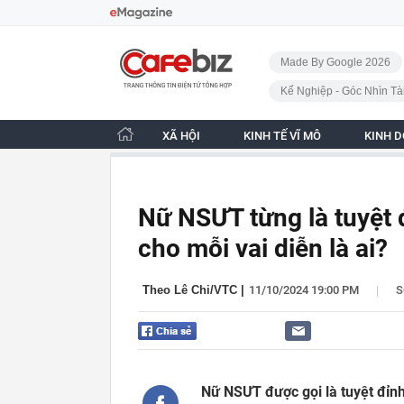
Bỏ qua điều hướng
CafeBiz - Trang chủ
Made By Google 2026
Kế Nghiệp - Góc Nhìn Tà
XÃ HỘI
KINH TẾ VĨ MÔ
KINH 
Nữ NSƯT từng là tuyệt 
cho mỗi vai diễn là ai?
|
Theo Lê Chi/VTC
|
11/10/2024 19:00 PM
S
Nữ NSƯT được gọi là tuyệt đỉnh