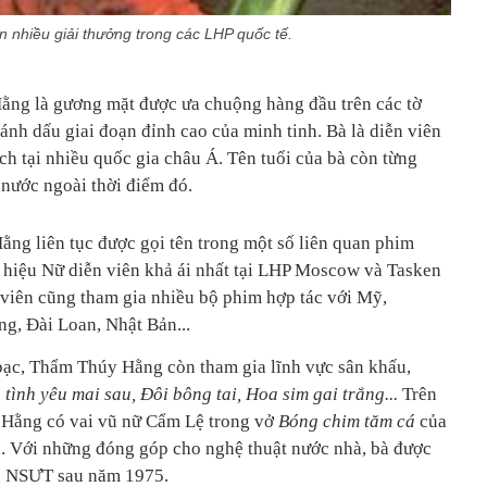
 nhiều giải thưởng trong các LHP quốc tế.
ằng là gương mặt được ưa chuộng hàng đầu trên các tờ
nh dấu giai đoạn đỉnh cao của minh tinh. Bà là diễn viên
h tại nhiều quốc gia châu Á. Tên tuổi của bà còn từng
 nước ngoài thời điểm đó.
g liên tục được gọi tên trong một số liên quan phim
 hiệu Nữ diễn viên khả ái nhất tại LHP Moscow và Tasken
 viên cũng tham gia nhiều bộ phim hợp tác với Mỹ,
ng, Đài Loan, Nhật Bản...
bạc, Thẩm Thúy Hằng còn tham gia lĩnh vực sân khấu,
 tình yêu mai sau, Đôi bông tai, Hoa sim gai trắng...
Trên
 Hằng có vai vũ nữ Cẩm Lệ trong vở
Bóng chim tăm cá
của
. Với những đóng góp cho nghệ thuật nước nhà, bà được
u NSƯT sau năm 1975.