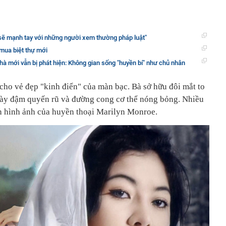
 sẽ mạnh tay với những người xem thường pháp luật"
mua biệt thự mới
à mới vẫn bị phát hiện: Không gian sống "huyền bí" như chủ nhân
ho vẻ đẹp "kinh điển" của màn bạc. Bà sở hữu đôi mắt to
mày đậm quyến rũ và đường cong cơ thể nóng bỏng. Nhiều
n hình ảnh của huyền thoại Marilyn Monroe.