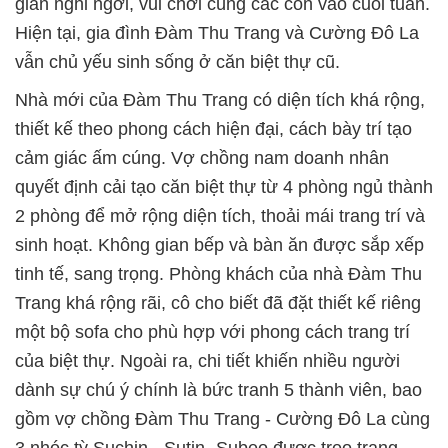
gian nghỉ ngơi, vui chơi cùng các con vào cuối tuần.
Hiện tại, gia đình Đàm Thu Trang và Cường Đô La
vẫn chủ yếu sinh sống ở căn biệt thự cũ.
Nhà mới của Đàm Thu Trang có diện tích khá rộng,
thiết kế theo phong cách hiện đại, cách bày trí tạo
cảm giác ấm cúng. Vợ chồng nam doanh nhân
quyết định cải tạo căn biệt thự từ 4 phòng ngủ thành
2 phòng để mở rộng diện tích, thoải mái trang trí và
sinh hoạt. Không gian bếp và bàn ăn được sắp xếp
tinh tế, sang trọng. Phòng khách của nhà Đàm Thu
Trang khá rộng rãi, cô cho biết đã đặt thiết kế riêng
một bộ sofa cho phù hợp với phong cách trang trí
của biệt thự. Ngoài ra, chi tiết khiến nhiều người
dành sự chú ý chính là bức tranh 5 thành viên, bao
gồm vợ chồng Đàm Thu Trang - Cường Đô La cùng