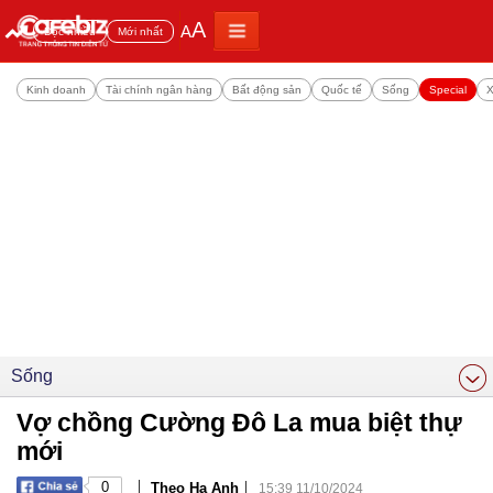
A
A
Đọc nhiều
Mới nhất
Kinh doanh
Tài chính ngân hàng
Bất động sản
Quốc tế
Sống
Special
X
Sống
Vợ chồng Cường Đô La mua biệt thự
mới
|
|
0
Theo Hạ Anh
15:39 11/10/2024