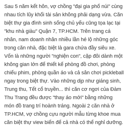
Sau 5 năm kết hôn, vợ chồng "đại gia phố núi" cùng
nhau tích lũy khối tài sản không phải dạng vừa. Căn
biệt thự gia đình sinh sống chủ yếu cũng tọa lạc tại
"khu nhà giàu" Quận 7, TP.HCM. Trên trang cá
nhân, nam doanh nhân nhiều lần hé lộ những góc
trong căn nhà, đặc biệt là gara chứa đầy siêu xe.
Vốn là những người "nghiện con", cặp đôi dành một
không gian lớn để thiết kế phòng đồ chơi, phòng
chiếu phim, phòng quần áo và cả sân chơi pickleball
ngay trong biệt thự. Vào những dịp như giáng sinh,
Trung thu, Tết cổ truyền... thì căn cơ ngơi của Đàm
Thu Trang đều được "thay áo mới" bằng những
món đồ trang trí hoành tráng. Ngoài 2 căn nhà ở
TP.HCM, vợ chồng cựu người mẫu từng khoe mua
căn biệt thự view biển để cả nhà có thể nghỉ dưỡng.