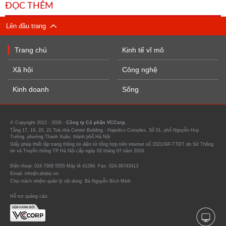
ĐỌC THÊM
Lên đầu trang
Trang chủ
Kinh tế vĩ mô
Xã hội
Công nghệ
Kinh doanh
Sống
© Copyright 2012 - 2026 -
Công ty Cổ phần VCCorp.
Tầng 17, 19, 20, 21 Toà nhà Center Building - Hapulico Complex, Số 01, phố Nguyễn Huy
Tưởng, phường Thanh Xuân, thành phố Hà Nội
Giấy phép thiết lập trang thông tin điện tử tổng hợp trên internet số 3321/GP-TTĐT do Sở Thông
tin và Truyền thông TP Hà Nội cấp ngày 03 tháng 07 năm 2019.
Điện thoại: 024 7309 5555 Máy lẻ 41294. Fax: 024-39743413
Email: info@cafebiz.vn
Chịu trách nhiệm quản lý nội dung: Bà Nguyễn Bích Minh
Hỗ trợ quảng cáo: