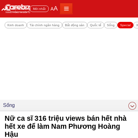
A
A
Đọc nhiều
Mới nhất
Kinh doanh
Tài chính ngân hàng
Bất động sản
Quốc tế
Sống
Special
X
Sống
Nữ ca sĩ 316 triệu views bán hết nhà
hết xe để làm Nam Phương Hoàng
Hậu