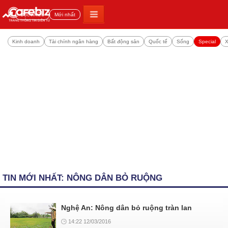
Đọc nhiều
Mới nhất
Kinh doanh
Tài chính ngân hàng
Bất động sản
Quốc tế
Sống
Special
X
TIN MỚI NHẤT: NÔNG DÂN BỎ RUỘNG
Nghệ An: Nông dân bỏ ruộng tràn lan
14:22 12/03/2016