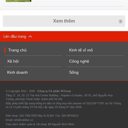
Xem thêm
Lên đầu trang
Trang chủ
Kinh tế vĩ mô
Xã hội
Công nghệ
Kinh doanh
Sống
© Copyright 2012 - 2026 -
Công ty Cổ phần VCCorp.
Tầng 17, 19, 20, 21 Toà nhà Center Building - Hapulico Complex, Số 01, phố Nguyễn Huy
Tưởng, phường Thanh Xuân, thành phố Hà Nội
Giấy phép thiết lập trang thông tin điện tử tổng hợp trên internet số 3321/GP-TTĐT do Sở Thông
tin và Truyền thông TP Hà Nội cấp ngày 03 tháng 07 năm 2019.
Điện thoại: 024 7309 5555 Máy lẻ 41294. Fax: 024-39743413
Email: info@cafebiz.vn
Chịu trách nhiệm quản lý nội dung: Bà Nguyễn Bích Minh