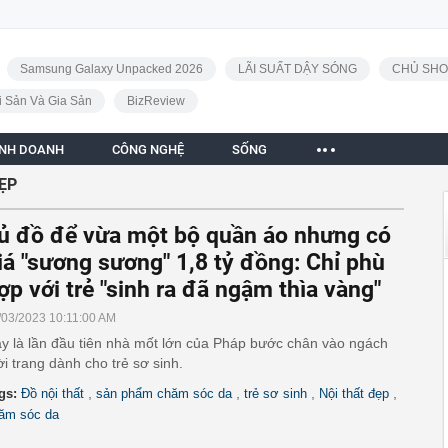
Samsung Galaxy Unpacked 2026
LÃI SUẤT DẬY SÓNG
CHỦ SHO
i Sản Và Gia Sản
BizReview
INH DOANH
CÔNG NGHỆ
SỐNG
ẸP
ủ đồ để vừa một bộ quần áo nhưng có
iá "sương sương" 1,8 tỷ đồng: Chỉ phù
ợp với trẻ "sinh ra đã ngậm thìa vàng"
/03/2023 10:11:00 AM
y là lần đầu tiên nhà mốt lớn của Pháp bước chân vào ngách
ời trang dành cho trẻ sơ sinh.
,
,
,
,
gs:
Đồ nội thất
sản phẩm chăm sóc da
trẻ sơ sinh
Nội thất đẹp
ăm sóc da