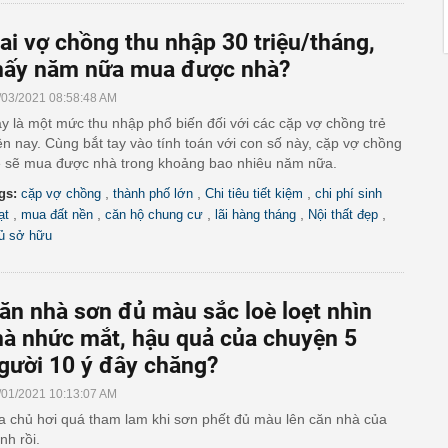
ai vợ chồng thu nhập 30 triệu/tháng,
ấy năm nữa mua được nhà?
/03/2021 08:58:48 AM
y là một mức thu nhập phổ biến đối với các cặp vợ chồng trẻ
ện nay. Cùng bắt tay vào tính toán với con số này, cặp vợ chồng
ẻ sẽ mua được nhà trong khoảng bao nhiêu năm nữa.
,
,
,
gs:
cặp vợ chồng
thành phố lớn
Chi tiêu tiết kiệm
chi phí sinh
,
,
,
,
,
ạt
mua đất nền
căn hộ chung cư
lãi hàng tháng
Nội thất đẹp
ủ sở hữu
ăn nhà sơn đủ màu sắc loè loẹt nhìn
à nhức mắt, hậu quả của chuyện 5
gười 10 ý đây chăng?
/01/2021 10:13:07 AM
a chủ hơi quá tham lam khi sơn phết đủ màu lên căn nhà của
nh rồi.