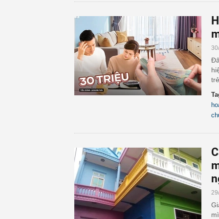
H
m
30
Đâ
hi
tr
Ta
ho
ch
C
m
n
29
Gi
mì