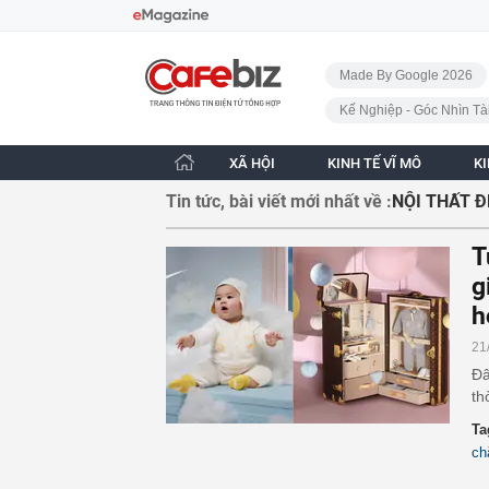
Bỏ qua điều hướng
CafeBiz - Trang chủ
Made By Google 2026
Kế Nghiệp - Góc Nhìn Tà
XÃ HỘI
KINH TẾ VĨ MÔ
K
Tin tức, bài viết mới nhất về :
NỘI THẤT Đ
T
g
h
21
Đâ
th
Ta
ch