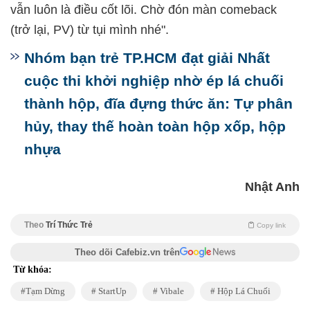
vẫn luôn là điều cốt lõi. Chờ đón màn comeback
(trở lại, PV) từ tụi mình nhé".
Nhóm bạn trẻ TP.HCM đạt giải Nhất
cuộc thi khởi nghiệp nhờ ép lá chuối
thành hộp, đĩa đựng thức ăn: Tự phân
hủy, thay thế hoàn toàn hộp xốp, hộp
nhựa
Nhật Anh
Theo
Trí Thức Trẻ
Copy link
Theo dõi Cafebiz.vn trên
Từ khóa:
Tạm Dừng
StartUp
Vibale
Hộp Lá Chuối