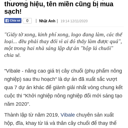
thương hiệu, tên miền cũng bị mua
sạch!
|
|
0
Nhật Anh
19:14 12/11/2020
"Giấy tờ xong, kinh phí xong, logo đang làm, các thể
loại... đều phải thay đổi vì ai đó thấy làm được quá",
một trong hai nhà sáng lập dự án "hộp lá chuối"
chia sẻ.
"Vibale - nâng cao giá trị cây chuối (phụ phẩm nông
nghiệp) sau thu hoạch" là dự án đã xuất sắc vượt
qua 7 dự án khác để giành giải nhất vòng chung kết
cuộc thi "Khởi nghiệp nông nghiệp đổi mới sáng tạo
năm 2020".
Thành lập từ năm 2019,
Vibale
chuyên sản xuất
hộp, đĩa, khay từ lá và thân cây chuối để thay thế