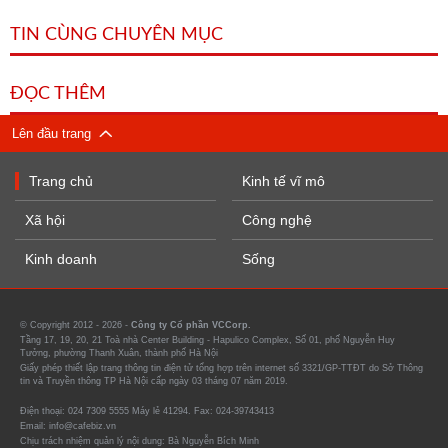
TIN CÙNG CHUYÊN MỤC
ĐỌC THÊM
Lên đầu trang
Trang chủ
Kinh tế vĩ mô
Xã hội
Công nghệ
Kinh doanh
Sống
© Copyright 2012 - 2026 -
Công ty Cổ phần VCCorp.
Tầng 17, 19, 20, 21 Toà nhà Center Building - Hapulico Complex, Số 01, phố Nguyễn Huy
Tưởng, phường Thanh Xuân, thành phố Hà Nội
Giấy phép thiết lập trang thông tin điện tử tổng hợp trên internet số 3321/GP-TTĐT do Sở Thông
tin và Truyền thông TP Hà Nội cấp ngày 03 tháng 07 năm 2019.
Điện thoại: 024 7309 5555 Máy lẻ 41294. Fax: 024-39743413
Email: info@cafebiz.vn
Chịu trách nhiệm quản lý nội dung: Bà Nguyễn Bích Minh