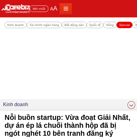
A
A
Đọc nhiều
Mới nhất
Kinh doanh
Tài chính ngân hàng
Bất động sản
Quốc tế
Sống
Special
X
Kinh doanh
Nỗi buồn startup: Vừa đoạt Giải Nhất,
dự án ép lá chuối thành hộp đã bị
ngót nghét 10 bên tranh đăng ký