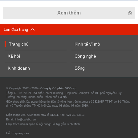
Xem thêm
Lên đầu trang
Trang chủ
Kinh tế vĩ mô
Xã hội
Công nghệ
Kinh doanh
Sống
© Copyright 2012 - 2026 -
Công ty Cổ phần VCCorp.
Tầng 17, 19, 20, 21 Toà nhà Center Building - Hapulico Complex, Số 01, phố Nguyễn Huy
Tưởng, phường Thanh Xuân, thành phố Hà Nội
Giấy phép thiết lập trang thông tin điện tử tổng hợp trên internet số 3321/GP-TTĐT do Sở Thông
tin và Truyền thông TP Hà Nội cấp ngày 03 tháng 07 năm 2019.
Điện thoại: 024 7309 5555 Máy lẻ 41294. Fax: 024-39743413
Email: info@cafebiz.vn
Chịu trách nhiệm quản lý nội dung: Bà Nguyễn Bích Minh
Hỗ trợ quảng cáo: