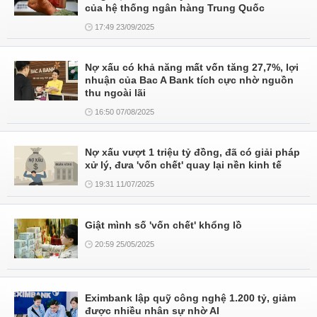
của hệ thống ngân hàng Trung Quốc
17:49 23/09/2025
Nợ xấu có khả năng mất vốn tăng 27,7%, lợi
nhuận của Bac A Bank tích cực nhờ nguồn
thu ngoài lãi
16:50 07/08/2025
Nợ xấu vượt 1 triệu tỷ đồng, đã có giải pháp
xử lý, đưa 'vốn chết' quay lại nền kinh tế
19:31 11/07/2025
Giật mình số 'vốn chết' khổng lồ
20:59 25/05/2025
Eximbank lập quỹ công nghệ 1.200 tỷ, giảm
được nhiều nhân sự nhờ AI