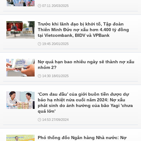
07:11 20/03/2025
Trước khi lãnh đạo bị khởi tố, Tập đoàn
Thiên Minh Đức nợ xấu hơn 4.400 tỷ đồng
tại Vietcombank, BIDV và VPBank
19:45 20/01/2025
Nợ quá hạn bao nhiêu ngày sẽ thành nợ xấu
nhóm 2?
14:30 18/01/2025
‘Cơn đau đầu’ của giới buôn tiền được dự
báo hạ nhiệt nửa cuối năm 2024: Nợ xấu
phát sinh do ảnh hưởng của bão Yagi 'chưa
quá lớn'
14:53 27/09/2024
Phó thống đốc Ngân hàng Nhà nước: Nợ