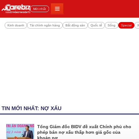
Đọc nhiều
Mới nhất
Kinh doanh
Tài chính ngân hàng
Bất động sản
Quốc tế
Sống
Special
X
TIN MỚI NHẤT: NỢ XẤU
Tổng Giám đốc BIDV đề xuất Chính phủ cho
phép bán nợ xấu thấp hơn giá gốc của
khoản nợ