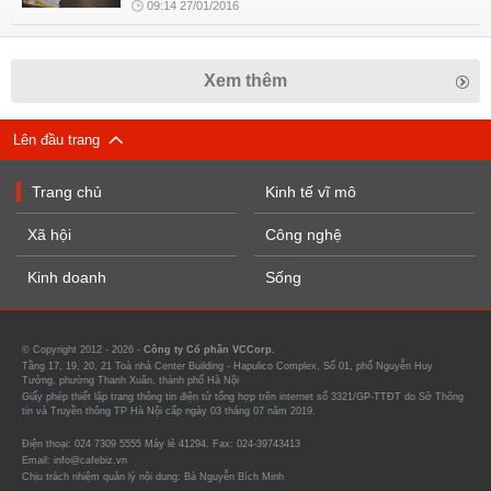
09:14 27/01/2016
Xem thêm
Lên đầu trang
Trang chủ
Kinh tế vĩ mô
Xã hội
Công nghệ
Kinh doanh
Sống
© Copyright 2012 - 2026 -
Công ty Cổ phần VCCorp.
Tầng 17, 19, 20, 21 Toà nhà Center Building - Hapulico Complex, Số 01, phố Nguyễn Huy
Tưởng, phường Thanh Xuân, thành phố Hà Nội
Giấy phép thiết lập trang thông tin điện tử tổng hợp trên internet số 3321/GP-TTĐT do Sở Thông
tin và Truyền thông TP Hà Nội cấp ngày 03 tháng 07 năm 2019.
Điện thoại: 024 7309 5555 Máy lẻ 41294. Fax: 024-39743413
Email: info@cafebiz.vn
Chịu trách nhiệm quản lý nội dung: Bà Nguyễn Bích Minh