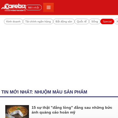
Đọc nhiều
Mới nhất
Kinh doanh
Tài chính ngân hàng
Bất động sản
Quốc tế
Sống
Special
X
TIN MỚI NHẤT: NHUỘM MÀU SẢN PHẨM
15 sự thật "đắng lòng" đằng sau những bức
ảnh quảng cáo hoàn mỹ