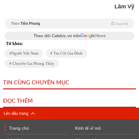
Lâm Vỹ
Theo
Tiền Phong
Copy link
Theo dõi Cafebiz.vn trên
Từ khóa:
Người Việt Nam
Trụ Cột Gia Đình
Chuyên Gia Phong Thủy
TIN CÙNG CHUYÊN MỤC
ĐỌC THÊM
Lên đầu trang
Trang chủ
Kinh tế vĩ mô