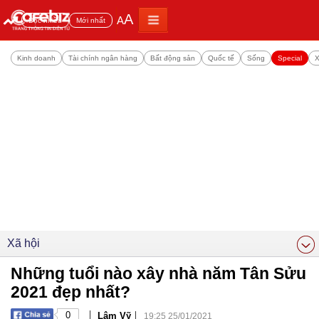
A
A
Đọc nhiều
Mới nhất
Kinh doanh
Tài chính ngân hàng
Bất động sản
Quốc tế
Sống
Special
X
Xã hội
Những tuổi nào xây nhà năm Tân Sửu
2021 đẹp nhất?
|
|
0
Lâm Vỹ
19:25 25/01/2021