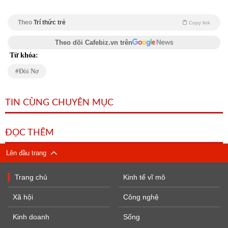
Theo
Trí thức trẻ
Copy link
Theo dõi Cafebiz.vn trên
Từ khóa:
Đòi Nợ
TIN CÙNG CHUYÊN MỤC
ĐỌC THÊM
Lên đầu trang
Trang chủ
Kinh tế vĩ mô
Xã hội
Công nghệ
Kinh doanh
Sống