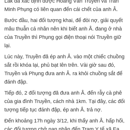
Lắk đã xác định được Hoàng Văn Truyền và Trần
Minh Phụng có liên quan đến cái chết của anh Â.
Bước đầu, hai đối tượng khai, để đòi nợ, giải quyết
mâu thuẫn cá nhân nên khi biết anh Â. đang ở nhà
của Truyền thì Phụng gọi điện thoại nói Truyền giữ
lại.
Lúc này, Truyền đã ép anh Â. vào một chiếc chuồng
sắt rồi khóa lại, phủ bạt lên trên. Vài giờ sau đó,
Truyền và Phụng đưa anh Â. ra khỏi chuồng sắt để
đánh đập.
Tiếp đó, 2 đối tượng đã đưa anh Â. đến rẫy cà phê
của gia đình Truyền, cách nhà 1km. Tại đây, các đối
tượng tiếp tục đánh đập, ép anh Â. trả nợ.
Đến khoảng 17h ngày 3/12, khi thấy anh Â. hấp hối,
các đối tượng chở nạn nhân đến Trạm Y tế xã Ea