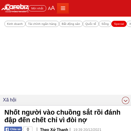
A
A
Đọc nhiều
Mới nhất
Kinh doanh
Tài chính ngân hàng
Bất động sản
Quốc tế
Sống
Special
X
Xã hội
Nhốt người vào chuồng sắt rồi đánh
đập đến chết chỉ vì đòi nợ
|
|
0
Theo Xứ Thanh
19:39 20/12/2021