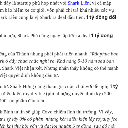
 đây là startup phù hợp nhất với
Shark Liên
, vị cá mập
m bảo hiểm xe cơ giới, vốn phải chi trả khá nhiều các vụ
1 tỷ đồng đổi
ark Liên cũng là vị Shark ra deal đầu tiên,
1 tỷ đồng
hù hợp, Shark Phú cũng ngay lập tức ra deal
ưởng của Thành nhưng phải phát triển nhanh. "
Rất phục bạn
ark ở đây chưa chắc nghĩ ra. Khả năng 5-10 năm sau bạn
, Shark Việt nhận xét. Nhưng nhận thấy không có thế mạnh
Việt quyết định không đầu tư.
1 tỷ
ầu tư, Shark Hưng cũng tham gia cuộc chơi với đề nghị
m điều kiện royalty fee (phí nhượng quyền định kỳ) 500
000 sản phẩm đầu tiên.
k Bình tự tin sẽ giúp Covo chiếm lĩnh thị trường. Vì vậy,
ư 1 tỷ lấy 0% cổ phần, nhưng
kèm điều kiện lấy royalty fee
ến khi thu hồi vốn và đạt lợi nhuận 5 tỷ đồng
, s
au đó mỗi