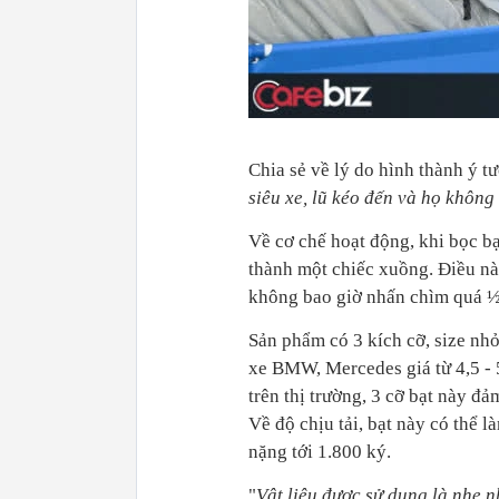
Chia sẻ về lý do hình thành ý t
siêu xe, lũ kéo đến và họ không
Về cơ chế hoạt động, khi bọc bạ
thành một chiếc xuồng. Điều này
không bao giờ nhấn chìm quá ½
Sản phẩm có 3 kích cỡ, size nhỏ
xe BMW, Mercedes giá từ 4,5 - 5
trên thị trường, 3 cỡ bạt này đả
Về độ chịu tải, bạt này có thể l
nặng tới 1.800 ký.
"
Vật liệu được sử dụng là nhẹ n