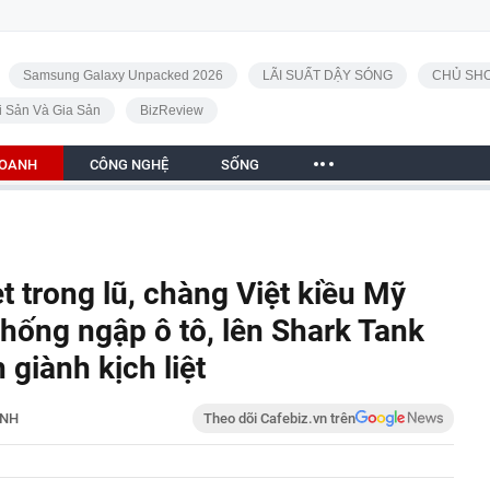
Samsung Galaxy Unpacked 2026
LÃI SUẤT DẬY SÓNG
CHỦ SHO
i Sản Và Gia Sản
BizReview
DOANH
CÔNG NGHỆ
SỐNG
t trong lũ, chàng Việt kiều Mỹ
chống ngập ô tô, lên Shark Tank
 giành kịch liệt
ANH
Theo dõi Cafebiz.vn trên