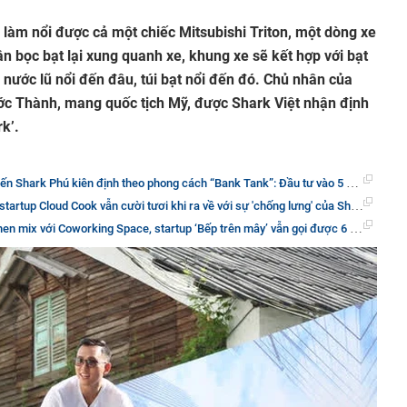
 làm nổi được cả một chiếc Mitsubishi Triton, một dòng xe
cần bọc bạt lại xung quanh xe, khung xe sẽ kết hợp với bạt
 nước lũ nổi đến đâu, túi bạt nổi đến đó. Chủ nhân của
ước Thành, mang quốc tịch Mỹ, được Shark Việt nhận định
k’.
theo phong cách “Bank Tank”: Đầu tư vào 5 deal trên Shark Tank thì 2 startup nhận vốn thất bại và mất hút, không một lời thông báo
up Cloud Cook vẫn cười tươi khi ra về với sự 'chống lưng' của Shark Bình và Shark Liên
g Space, startup ‘Bếp trên mây’ vẫn gọi được 6 tỷ đồng từ Shark Bình và Shark Liên dù đang lỗ và CEO làm việc không lương