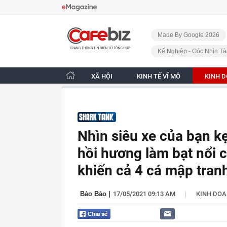
Bỏ qua điều hướng
CafeBiz - Trang chủ
Made By Google 2026
Kế Nghiệp - Góc Nhìn Tà
XÃ HỘI
KINH TẾ VĨ MÔ
KINH 
Nhìn siêu xe của bạn kẹ
hồi hương làm bạt nổi 
khiến cả 4 cá mập tranh
|
Bảo Bảo
|
17/05/2021 09:13 AM
KINH DO