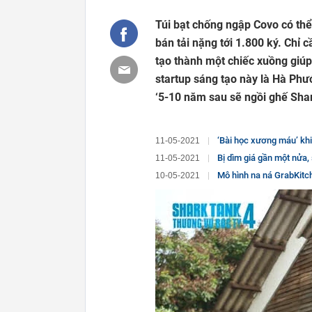
Túi bạt chống ngập Covo có thể
bán tải nặng tới 1.800 ký. Chỉ 
tạo thành một chiếc xuồng giúp
startup sáng tạo này là Hà Ph
‘5-10 năm sau sẽ ngồi ghế Shar
‘Bài học xương máu’ khiến Shark Phú kiên định 
11-05-2021
Bị dìm giá gần một nửa, start
11-05-2021
Mô hình na ná GrabKitchen mix với Coworkin
10-05-2021