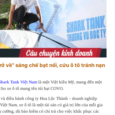
trở về" sáng
chế bạt
nổi
, cứu
ô tô
tránh nạn
Shark Tank Việt Nam
là một Việt kiều Mỹ, mang đến một
cho xe ô tô mang tên túi bạt COVO.
 và điều hành công ty Hoa Lộc Thành – doanh nghiệp
Việt Nam, xe ô tô là một tài sản có giá trị lớn của mỗi gia
iều cường, dù bảo hiểm có chi trả cho việc khắc phục các