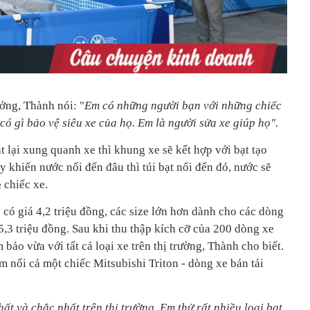
ưởng, Thành nói: "
Em có những người bạn với những chiếc
 có gì bảo vệ siêu xe của họ. Em là người sửa xe giúp họ".
t lại xung quanh xe thì khung xe sẽ kết hợp với bạt tạo
 khiến nước nổi đến đâu thì túi bạt nổi đến đó, nước sẽ
 chiếc xe.
 có giá 4,2 triệu đồng, các size lớn hơn dành cho các dòng
,3 triệu đồng. Sau khi thu thập kích cỡ của 200 dòng xe
m bảo vừa với tất cả loại xe trên thị trường, Thành cho biết.
àm nổi cả một chiếc Mitsubishi Triton - dòng xe bán tải
hất và chắc nhất trên thị trường. Em thử rất nhiều loại bạt