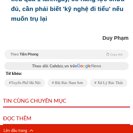
đủ, cần phải biết 'kỹ nghệ đi tiểu' nếu
muốn trụ lại
Duy Phạm
Theo
Tiền Phong
Copy link
Theo dõi Cafebiz.vn trên
Từ khóa:
Tuyến Phố Hà Nội
Bãi Rác Nam Sơn
Xử Lý Rác Thải
TIN CÙNG CHUYÊN MỤC
ĐỌC THÊM
Lên đầu trang