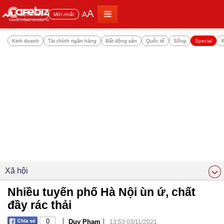
A
A
Đọc nhiều
Mới nhất
Kinh doanh
Tài chính ngân hàng
Bất động sản
Quốc tế
Sống
Special
X
Xã hội
Nhiều tuyến phố Hà Nội ùn ứ, chất
đầy rác thải
|
|
0
Duy Phạm
13:53 03/11/2021