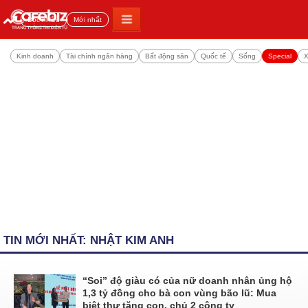
Đọc nhiều
Mới nhất
Kinh doanh
Tài chính ngân hàng
Bất động sản
Quốc tế
Sống
Special
X
TIN MỚI NHẤT: NHẬT KIM ANH
“Soi” độ giàu có của nữ doanh nhân ủng hộ
1,3 tỷ đồng cho bà con vùng bão lũ: Mua
biệt thự tặng con, chủ 2 công ty