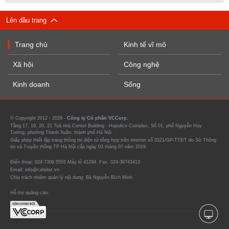
Lên đầu trang
Trang chủ
Kinh tế vĩ mô
Xã hội
Công nghệ
Kinh doanh
Sống
© Copyright 2012 - 2026 -
Công ty Cổ phần VCCorp.
Tầng 17, 19, 20, 21 Toà nhà Center Building - Hapulico Complex, Số 01, phố Nguyễn Huy
Tưởng, phường Thanh Xuân, thành phố Hà Nội
Giấy phép thiết lập trang thông tin điện tử tổng hợp trên internet số 3321/GP-TTĐT do Sở Thông
tin và Truyền thông TP Hà Nội cấp ngày 03 tháng 07 năm 2019.
Điện thoại: 024 7309 5555 Máy lẻ 41294. Fax: 024-39743413
Email: info@cafebiz.vn
Chịu trách nhiệm quản lý nội dung: Bà Nguyễn Bích Minh
Hỗ trợ quảng cáo: