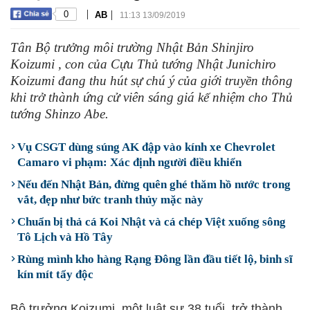
|
|
0
AB
11:13 13/09/2019
Tân Bộ trưởng môi trường Nhật Bản Shinjiro
Koizumi , con của Cựu Thủ tướng Nhật Junichiro
Koizumi đang thu hút sự chú ý của giới truyền thông
khi trở thành ứng cử viên sáng giá kế nhiệm cho Thủ
tướng Shinzo Abe.
Vụ CSGT dùng súng AK đập vào kính xe Chevrolet
Camaro vi phạm: Xác định người điều khiển
Nếu đến Nhật Bản, đừng quên ghé thăm hồ nước trong
vắt, đẹp như bức tranh thủy mặc này
Chuẩn bị thả cá Koi Nhật và cá chép Việt xuống sông
Tô Lịch và Hồ Tây
Rùng mình kho hàng Rạng Đông lần đầu tiết lộ, binh sĩ
kín mít tẩy độc
Bộ trưởng Koizumi, một luật sư 38 tuổi, trở thành