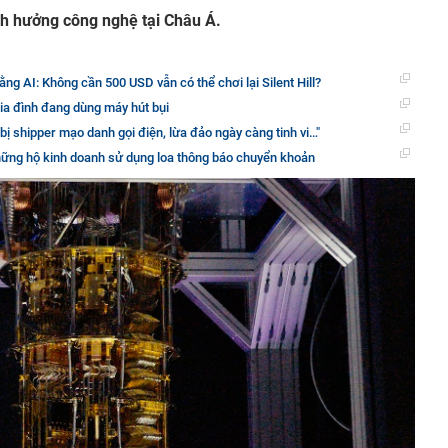
h hưởng công nghệ tại Châu Á.
ằng AI: Không cần 500 USD vẫn có thể chơi lại Silent Hill?
ia đình đang dùng máy hút bụi
bị shipper mạo danh gọi điện, lừa đảo ngày càng tinh vi…"
những hộ kinh doanh sử dụng loa thông báo chuyển khoản