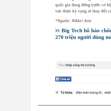
quốc gia đang đứng trước cơ hội
vực được kỳ vọng sẽ thay đổi cá
*Nguồn: Nikkei Asia
Big Tech hô hào chố
270 triệu người dùng m
Theo
Nhịp sống thị trường
,
Từ khóa:
điện toán lượng tử
nhật