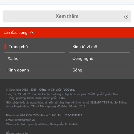
Xem thêm
Lên đầu trang
Trang chủ
Kinh tế vĩ mô
Xã hội
Công nghệ
Kinh doanh
Sống
© Copyright 2012 - 2026 -
Công ty Cổ phần VCCorp.
Tầng 17, 19, 20, 21 Toà nhà Center Building - Hapulico Complex, Số 01, phố Nguyễn Huy
Tưởng, phường Thanh Xuân, thành phố Hà Nội
Giấy phép thiết lập trang thông tin điện tử tổng hợp trên internet số 3321/GP-TTĐT do Sở Thông
tin và Truyền thông TP Hà Nội cấp ngày 03 tháng 07 năm 2019.
Điện thoại: 024 7309 5555 Máy lẻ 41294. Fax: 024-39743413
Email: info@cafebiz.vn
Chịu trách nhiệm quản lý nội dung: Bà Nguyễn Bích Minh
Hỗ trợ quảng cáo: