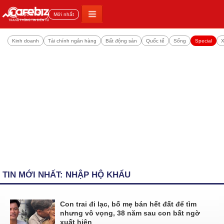
Đọc nhiều
Mới nhất
Kinh doanh
Tài chính ngân hàng
Bất động sản
Quốc tế
Sống
Special
X
TIN MỚI NHẤT: NHẬP HỘ KHẨU
Con trai đi lạc, bố mẹ bán hết đất để tìm
nhưng vô vọng, 38 năm sau con bất ngờ
xuất hiện