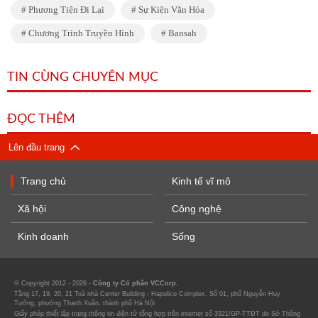
Phương Tiện Đi Lại
Sự Kiện Văn Hóa
Chương Trình Truyền Hình
Bansah
TIN CÙNG CHUYÊN MỤC
ĐỌC THÊM
Lên đầu trang
Trang chủ
Kinh tế vĩ mô
Xã hội
Công nghệ
Kinh doanh
Sống
© Copyright 2012 - 2026 -
Công ty Cổ phần VCCorp.
Tầng 17, 19, 20, 21 Toà nhà Center Building - Hapulico Complex, Số 01, phố Nguyễn Huy
Tưởng, phường Thanh Xuân, thành phố Hà Nội
Giấy phép thiết lập trang thông tin điện tử tổng hợp trên internet số 3321/GP-TTĐT do Sở Thông