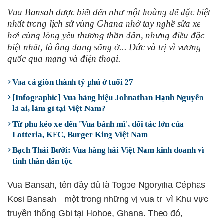
Vua Bansah được biết đến như một hoàng đế đặc biệt
nhất trong lịch sử vùng Ghana nhờ tay nghề sửa xe
hơi cùng lòng yêu thương thần dân, nhưng điều đặc
biệt nhất, là ông đang sống ở... Đức và trị vì vương
quốc qua mạng và điện thoại.
Vua cá giòn thành tỷ phú ở tuổi 27
[Infographic] Vua hàng hiệu Johnathan Hạnh Nguyễn
là ai, làm gì tại Việt Nam?
Từ phu kéo xe đến 'Vua bánh mì', đối tác lớn của
Lotteria, KFC, Burger King Việt Nam
Bạch Thái Bưởi: Vua hàng hải Việt Nam kinh doanh vì
tinh thần dân tộc
Vua Bansah, tên đầy đủ là Togbe Ngoryifia Céphas
Kosi Bansah - một trong những vị vua trị vì Khu vực
truyền thống Gbi tại Hohoe, Ghana. Theo đó,