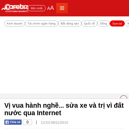
A
A
Đọc nhiều
Mới nhất
Kinh doanh
Tài chính ngân hàng
Bất động sản
Quốc tế
Sống
Special
X
Vị vua hành nghề... sửa xe và trị vì đất
nước qua Internet
|
0
13:53 09/11/2015