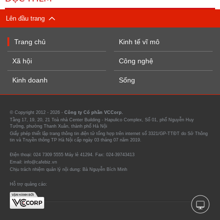
Lên đầu trang
Trang chủ
Kinh tế vĩ mô
Xã hội
Công nghệ
Kinh doanh
Sống
© Copyright 2012 - 2026 -
Công ty Cổ phần VCCorp.
Tầng 17, 19, 20, 21 Toà nhà Center Building - Hapulico Complex, Số 01, phố Nguyễn Huy
Tưởng, phường Thanh Xuân, thành phố Hà Nội
Giấy phép thiết lập trang thông tin điện tử tổng hợp trên internet số 3321/GP-TTĐT do Sở Thông
tin và Truyền thông TP Hà Nội cấp ngày 03 tháng 07 năm 2019.
Điện thoại: 024 7309 5555 Máy lẻ 41294. Fax: 024-39743413
Email: info@cafebiz.vn
Chịu trách nhiệm quản lý nội dung: Bà Nguyễn Bích Minh
Hỗ trợ quảng cáo: