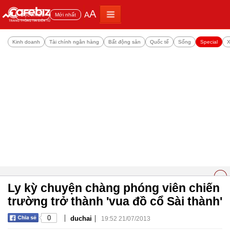
A
A
Đọc nhiều
Mới nhất
Kinh doanh
Tài chính ngân hàng
Bất động sản
Quốc tế
Sống
Special
X
Ly kỳ chuyện chàng phóng viên chiến
trường trở thành 'vua đồ cổ Sài thành'
|
|
0
duchai
19:52 21/07/2013