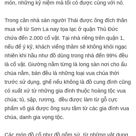
món, những kỷ niệm mà tôi có được cùng với nó.
Trong căn nhà sàn người Thái được ông đích thân
mua về từ Sơn La nay tọa lạc ở quận Thủ Đức
chứa đến 2.000 cổ vật. Tại nhà riêng trên quận 1,
nếu để ý kỹ, khách viếng thăm sẽ không khỏi ngạc
nhiên khi hầu như đồ dùng trong nhà đến 99% đều
là cổ vật. Giường nằm từng là long sàn nơi cho ấu
chúa nằm, bàn đều là những loại vua chúa thời
trước sử dụng, ghế nếu không là đồ cung đình cũng
có xuất xứ từ những gia đình thuộc hoàng tộc vua
chúa; tủ, sập, rương, đều được làm từ gỗ cực
phẩm vô giá được ông sưu tầm từ các gia đình vua
chúa, danh gia vọng tộc.
Các món đồ cổ như đồ gốm sứ, từ những vật dụng