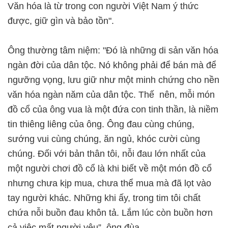
Văn hóa là từ trong con người Việt Nam ý thức
được, giữ gìn và bảo tồn".
Ông thường tâm niệm: "Đó là những di sản văn hóa
ngàn đời của dân tộc. Nó không phải để bán mà để
ngưỡng vọng, lưu giữ như một minh chứng cho nền
văn hóa ngàn năm của dân tộc. Thế nên, mỗi món
đồ cổ của ông vua là một đứa con tinh thần, là niềm
tin thiêng liêng của ông. Ông đau cùng chúng,
sướng vui cùng chúng, ăn ngủ, khóc cười cùng
chúng. Đối với bản thân tôi, nỗi đau lớn nhất của
một người chơi đồ cổ là khi biết về một món đồ cổ
nhưng chưa kịp mua, chưa thể mua mà đã lọt vào
tay người khác. Những khi ấy, trong tim tôi chất
chứa nỗi buồn đau khôn tả. Lắm lúc còn buồn hơn
cả việc mất người yêu”, ông đùa.