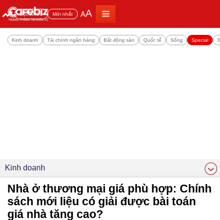
A
A
Đọc nhiều
Mới nhất
Kinh doanh
Tài chính ngân hàng
Bất động sản
Quốc tế
Sống
Special
X
Kinh doanh
Nhà ở thương mại giá phù hợp: Chính
sách mới liệu có giải được bài toán
giá nhà tăng cao?